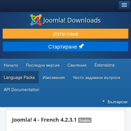
®
JOOMLA!
Joomla! Downloads
ИЗТЕГЛЯНЕ & РАЗШИРЯВАНЕ
Изтегляне
ОТКРИВАЙТЕ & УЧЕТЕ
Стартиране
ОБЩНОСТ & ПОДДРЪЖКА
РЕСУРСИ ЗА РАЗРАБОТКА
Начало
Последна версия
Сваляния
Extensions
Language Packs
Изисквания
Често задавани въпроси
API Documentation
Български
Joomla! 4 - French 4.2.3.1
Stable