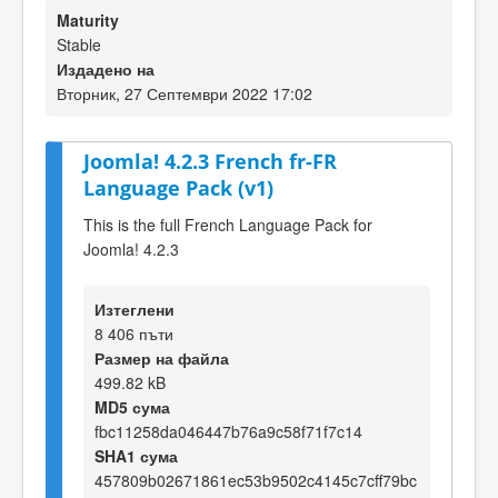
Maturity
Stable
Издадено на
Вторник, 27 Септември 2022 17:02
Joomla! 4.2.3 French fr-FR
Language Pack (v1)
This is the full French Language Pack for
Joomla! 4.2.3
Изтеглени
8 406 пъти
Размер на файла
499.82 kB
MD5 сума
fbc11258da046447b76a9c58f71f7c14
SHA1 сума
457809b02671861ec53b9502c4145c7cff79bc