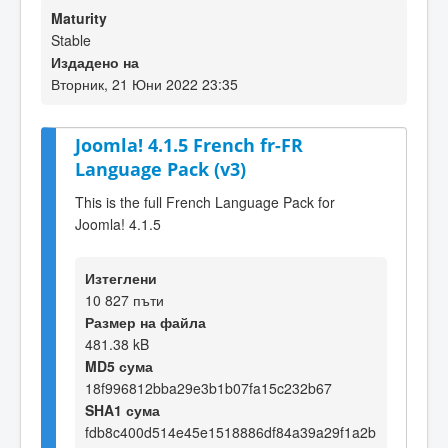
Maturity
Stable
Издадено на
Вторник, 21 Юни 2022 23:35
Joomla! 4.1.5 French fr-FR
Language Pack (v3)
This is the full French Language Pack for
Joomla! 4.1.5
Изтеглени
10 827 пъти
Размер на файла
481.38 kB
MD5 сума
18f996812bba29e3b1b07fa15c232b67
SHA1 сума
fdb8c400d514e45e1518886df84a39a29f1a2b