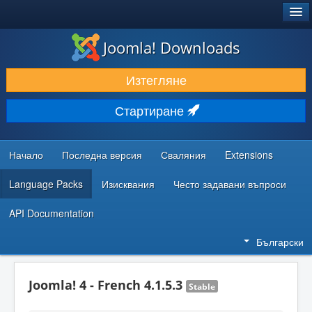
®
JOOMLA!
Joomla! Downloads
ИЗТЕГЛЯНЕ & РАЗШИРЯВАНЕ
Изтегляне
ОТКРИВАЙТЕ & УЧЕТЕ
Стартиране
ОБЩНОСТ & ПОДДРЪЖКА
РЕСУРСИ ЗА РАЗРАБОТКА
Начало
Последна версия
Сваляния
Extensions
Language Packs
Изисквания
Често задавани въпроси
API Documentation
Български
Joomla! 4 - French 4.1.5.3
Stable