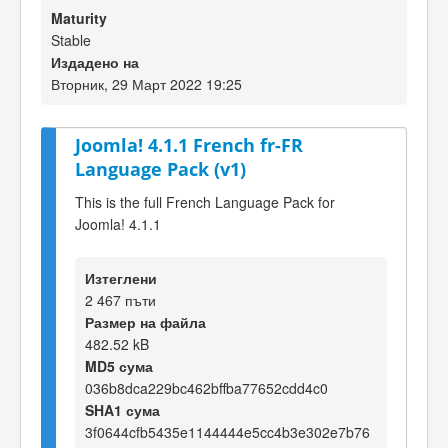
Maturity
Stable
Издадено на
Вторник, 29 Март 2022 19:25
Joomla! 4.1.1 French fr-FR
Language Pack (v1)
This is the full French Language Pack for
Joomla! 4.1.1
Изтеглени
2 467 пъти
Размер на файла
482.52 kB
MD5 сума
036b8dca229bc462bffba77652cdd4c0
SHA1 сума
3f0644cfb5435e1144444e5cc4b3e302e7b76