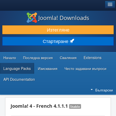
®
JOOMLA!
Joomla! Downloads
ИЗТЕГЛЯНЕ & РАЗШИРЯВАНЕ
Изтегляне
ОТКРИВАЙТЕ & УЧЕТЕ
Стартиране
ОБЩНОСТ & ПОДДРЪЖКА
РЕСУРСИ ЗА РАЗРАБОТКА
Начало
Последна версия
Сваляния
Extensions
Language Packs
Изисквания
Често задавани въпроси
API Documentation
Български
Joomla! 4 - French 4.1.1.1
Stable