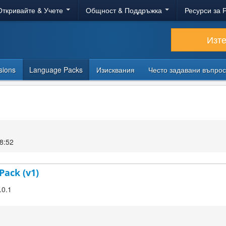
Откривайте & Учете
Общност & Поддръжка
Ресурси за 
Изт
sions
Language Packs
Изисквания
Често задавани въпро
8:52
Pack (v1)
.0.1