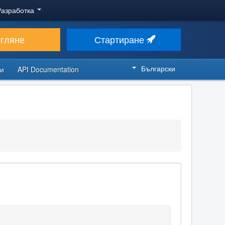
Разработка
егляне
Стартиране
Български
си
API Documentation