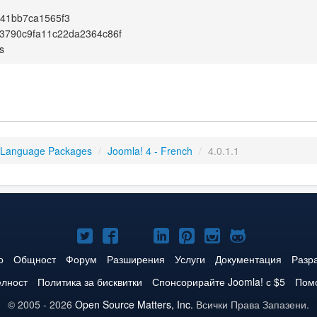
941bb7ca1565f3
3790c9fa11c22da2364c86f
s
 Language Packages
/
Joomla! 4 - French
/
4.0.1.1
Joomla!
Joomla!
Joomla!
Joomla!
Joomla!
Joomla!
Joomla!
в
във
в
в
в
в
в
о
Общност
Форум
Разширения
Услуги
Документация
Разр
Twitter
Facebook
YouTube
LinkedIn
Pinterest
Instagram
GitHub
елност
Политика за бисквитки
Спонсорирайте Joomla! с $5
Помо
© 2005 - 2026
Open Source Matters, Inc.
Всички Права Запазени.