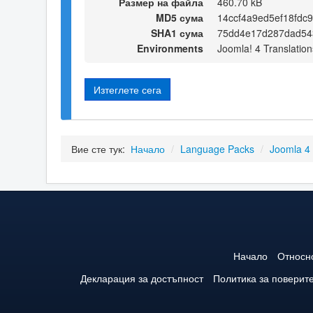
Размер на файла
460.70 kB
MD5 сума
14ccf4a9ed5ef18fdc
SHA1 сума
75dd4e17d287dad54
Environments
Joomla! 4 Translation
Изтеглете сега
Вие сте тук:
Начало
/
Language Packs
/
Joomla 4
Начало
Относн
Декларация за достъпност
Политика за поверит