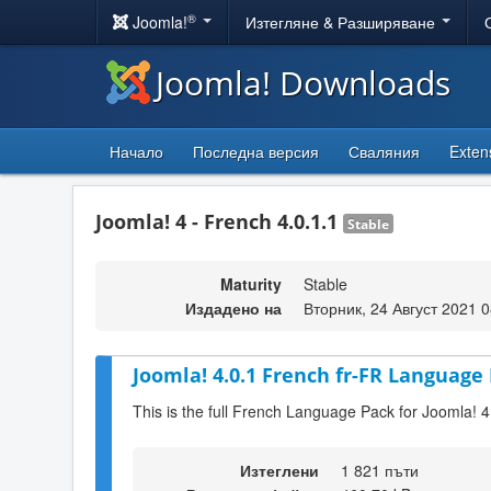
®
Joomla!
Изтегляне & Разширяване
Joomla! Downloads
Начало
Последна версия
Сваляния
Exten
Joomla! 4 - French 4.0.1.1
Stable
Maturity
Stable
Издадено на
Вторник, 24 Август 2021 0
Joomla! 4.0.1 French fr-FR Language 
This is the full French Language Pack for Joomla! 4
Изтеглени
1 821 пъти