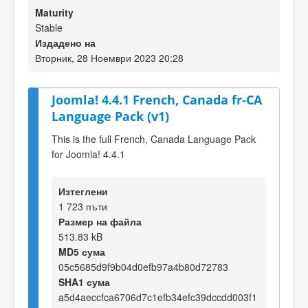
Maturity
Stable
Издадено на
Вторник, 28 Ноември 2023 20:28
Joomla! 4.4.1 French, Canada fr-CA
Language Pack (v1)
This is the full French, Canada Language Pack
for Joomla! 4.4.1
Изтеглени
1 723 пъти
Размер на файла
513.83 kB
MD5 сума
05c5685d9f9b04d0efb97a4b80d72783
SHA1 сума
a5d4aeccfca6706d7c1efb34efc39dccdd003f1