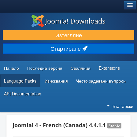
®
JOOMLA!
Joomla! Downloads
ИЗТЕГЛЯНЕ & РАЗШИРЯВАНЕ
Изтегляне
ОТКРИВАЙТЕ & УЧЕТЕ
Стартиране
ОБЩНОСТ & ПОДДРЪЖКА
РЕСУРСИ ЗА РАЗРАБОТКА
Начало
Последна версия
Сваляния
Extensions
Language Packs
Изисквания
Често задавани въпроси
API Documentation
Български
Joomla! 4 - French (Canada) 4.4.1.1
Stable