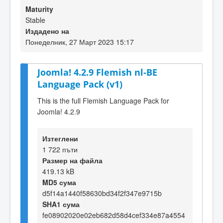
Maturity
Stable
Издадено на
Понеделник, 27 Март 2023 15:17
Joomla! 4.2.9 Flemish nl-BE
Language Pack (v1)
This is the full Flemish Language Pack for
Joomla! 4.2.9
Изтеглени
1 722 пъти
Размер на файла
419.13 kB
MD5 сума
d5f14a1440f58630bd34f2f347e9715b
SHA1 сума
fe08902020e02eb682d58d4cef334e87a4554