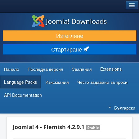
®
JOOMLA!
Joomla! Downloads
ИЗТЕГЛЯНЕ & РАЗШИРЯВАНЕ
Изтегляне
ОТКРИВАЙТЕ & УЧЕТЕ
Стартиране
ОБЩНОСТ & ПОДДРЪЖКА
РЕСУРСИ ЗА РАЗРАБОТКА
Начало
Последна версия
Сваляния
Extensions
Language Packs
Изисквания
Често задавани въпроси
API Documentation
Български
Joomla! 4 - Flemish 4.2.9.1
Stable