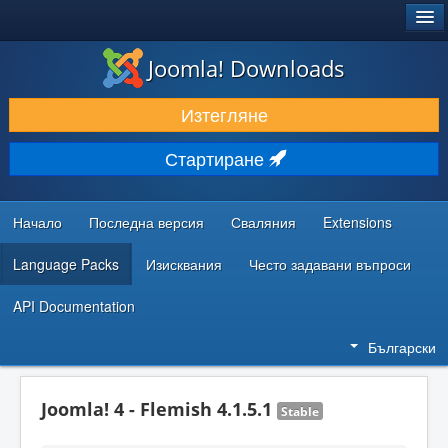
®
JOOMLA!
Joomla! Downloads
ИЗТЕГЛЯНЕ & РАЗШИРЯВАНЕ
Изтегляне
ОТКРИВАЙТЕ & УЧЕТЕ
Стартиране
ОБЩНОСТ & ПОДДРЪЖКА
РЕСУРСИ ЗА РАЗРАБОТКА
Начало
Последна версия
Сваляния
Extensions
Language Packs
Изисквания
Често задавани въпроси
API Documentation
Български
Joomla! 4 - Flemish 4.1.5.1
Stable