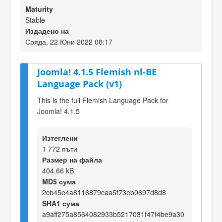
Maturity
Stable
Издадено на
Сряда, 22 Юни 2022 08:17
Joomla! 4.1.5 Flemish nl-BE
Language Pack (v1)
This is the full Flemish Language Pack for
Joomla! 4.1.5
Изтеглени
1 772 пъти
Размер на файла
404.66 kB
MD5 сума
2cb45e4a8116879caa5f73eb0697d8d8
SHA1 сума
a9aff275a8564082933b5217031f47f4be9a30