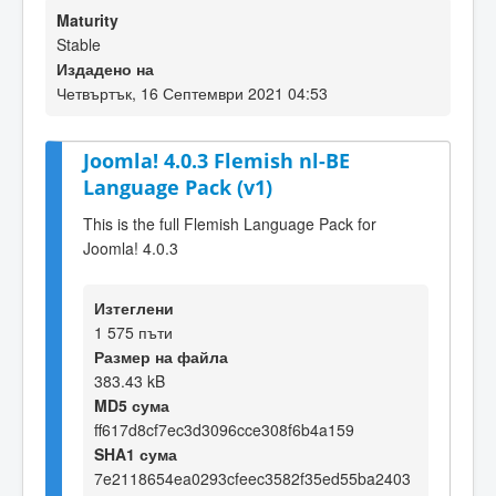
Maturity
Stable
Издадено на
Четвъртък, 16 Септември 2021 04:53
Joomla! 4.0.3 Flemish nl-BE
Language Pack (v1)
This is the full Flemish Language Pack for
Joomla! 4.0.3
Изтеглени
1 575 пъти
Размер на файла
383.43 kB
MD5 сума
ff617d8cf7ec3d3096cce308f6b4a159
SHA1 сума
7e2118654ea0293cfeec3582f35ed55ba2403