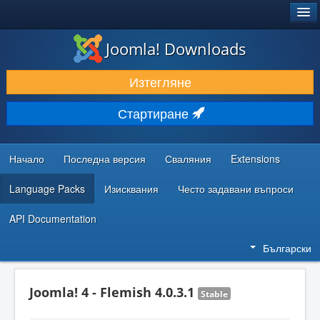
®
JOOMLA!
Joomla! Downloads
ИЗТЕГЛЯНЕ & РАЗШИРЯВАНЕ
Изтегляне
ОТКРИВАЙТЕ & УЧЕТЕ
Стартиране
ОБЩНОСТ & ПОДДРЪЖКА
РЕСУРСИ ЗА РАЗРАБОТКА
Начало
Последна версия
Сваляния
Extensions
Language Packs
Изисквания
Често задавани въпроси
API Documentation
Български
Joomla! 4 - Flemish 4.0.3.1
Stable