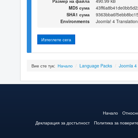
Размер на файла
490.99 kB
MD5 сума
43ff6a8b41de0bb5d2
SHA1 сума
9363bba6f5ebb8bc1
Environments
Joomla! 4 Translation
Изтеглете сега
Вие сте тук:
Начало
/
Language Packs
/
Joomla 4
Начало
Относн
Декларация за достъпност
Политика за поверит