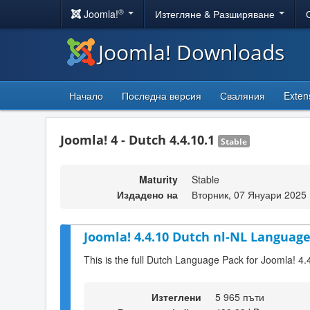
®
Joomla!
Изтегляне & Разширяване
Joomla! Downloads
Начало
Последна версия
Сваляния
Exten
Joomla! 4 - Dutch 4.4.10.1
Stable
Maturity
Stable
Издадено на
Вторник, 07 Януари 2025 
Joomla! 4.4.10 Dutch nl-NL Language
This is the full Dutch Language Pack for Joomla! 4.
Изтеглени
5 965 пъти