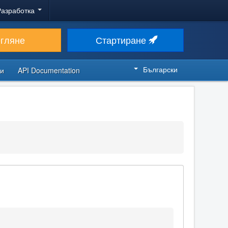
Разработка
егляне
Стартиране
Български
си
API Documentation