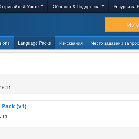
Откривайте & Учете
Общност & Поддръжка
Ресурси за 
Изт
sions
Language Packs
Изисквания
Често задавани въпро
16:11
 Pack (v1)
4.10