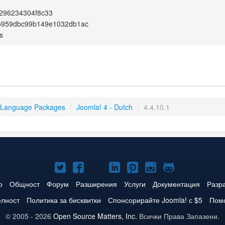
296234304f8c33
5959dbc99b149e1032db1ac
s
 Language Packages
/
Joomla! 4 - Dutch
/
4.4.10.1
Joomla!
Joomla!
Joomla!
Joomla!
Joomla!
Joomla!
Joomla!
в
във
в
в
в
в
в
о
Общност
Форум
Разширения
Услуги
Документация
Разр
Twitter
Facebook
YouTube
LinkedIn
Pinterest
Instagram
GitHub
елност
Политика за бисквитки
Спонсорирайте Joomla! с $5
Помо
© 2005 - 2026
Open Source Matters, Inc.
Всички Права Запазени.