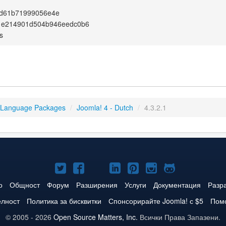
d61b71999056e4e
1e214901d504b946eedc0b6
s
 Language Packages
/
Joomla! 4 - Dutch
/
4.3.2.1
Joomla!
Joomla!
Joomla!
Joomla!
Joomla!
Joomla!
Joomla!
в
във
в
в
в
в
в
о
Общност
Форум
Разширения
Услуги
Документация
Разр
Twitter
Facebook
YouTube
LinkedIn
Pinterest
Instagram
GitHub
елност
Политика за бисквитки
Спонсорирайте Joomla! с $5
Помо
© 2005 - 2026
Open Source Matters, Inc.
Всички Права Запазени.