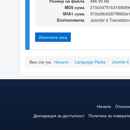
Размер на файла
486.95 kB
MD5 сума
215c0d751b3165b69
SHA1 сума
972a38c6287f9800e
Environments
Joomla! 4 Translation
Изтеглете сега
Вие сте тук:
Начало
/
Language Packs
/
Joomla 4
Начало
Относн
Декларация за достъпност
Политика за поверит