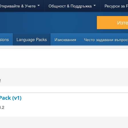
Откривайте & Учете
Общност & Поддръжка
Ресурси за 
Изт
sions
Language Packs
Изисквания
Често задавани въпро
2
Pack (v1)
3.2