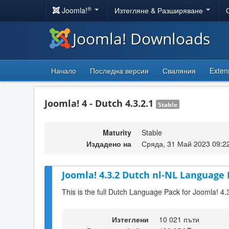
®
Joomla!
Изтегляне & Разширяване
Joomla! Downloads
Начало
Последна версия
Сваляния
Exten
Joomla! 4 - Dutch 4.3.2.1
Stable
Maturity
Stable
Издадено на
Сряда, 31 Май 2023 09:2
Joomla! 4.3.2 Dutch nl-NL Language 
This is the full Dutch Language Pack for Joomla! 4.
Изтеглени
10 021 пъти