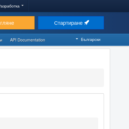
Разработка
егляне
Стартиране
Български
си
API Documentation