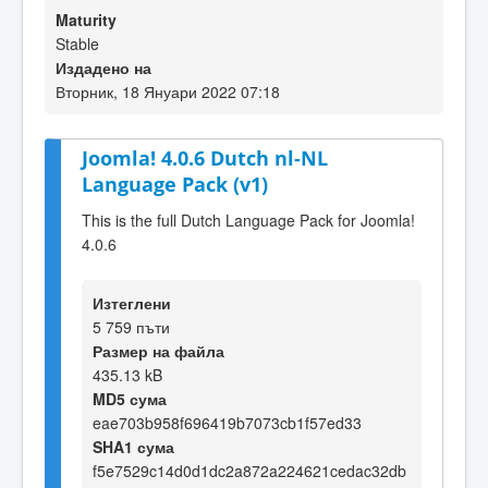
Maturity
Stable
Издадено на
Вторник, 18 Януари 2022 07:18
Joomla! 4.0.6 Dutch nl-NL
Language Pack (v1)
This is the full Dutch Language Pack for Joomla!
4.0.6
Изтеглени
5 759 пъти
Размер на файла
435.13 kB
MD5 сума
eae703b958f696419b7073cb1f57ed33
SHA1 сума
f5e7529c14d0d1dc2a872a224621cedac32db