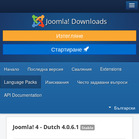
®
JOOMLA!
Joomla! Downloads
ИЗТЕГЛЯНЕ & РАЗШИРЯВАНЕ
Изтегляне
ОТКРИВАЙТЕ & УЧЕТЕ
Стартиране
ОБЩНОСТ & ПОДДРЪЖКА
РЕСУРСИ ЗА РАЗРАБОТКА
Начало
Последна версия
Сваляния
Extensions
Language Packs
Изисквания
Често задавани въпроси
API Documentation
Български
Joomla! 4 - Dutch 4.0.6.1
Stable