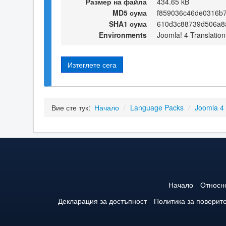
Размер на файла
434.65 kB
MD5 сума
f859036c46de0316b
SHA1 сума
610d3c88739d506a8
Environments
Joomla! 4 Translation
Изтеглете сега
Вие сте тук:
Начало
/
Language Packs
/
Joomla 4
Начало
Относн
Декларация за достъпност
Политика за поверит