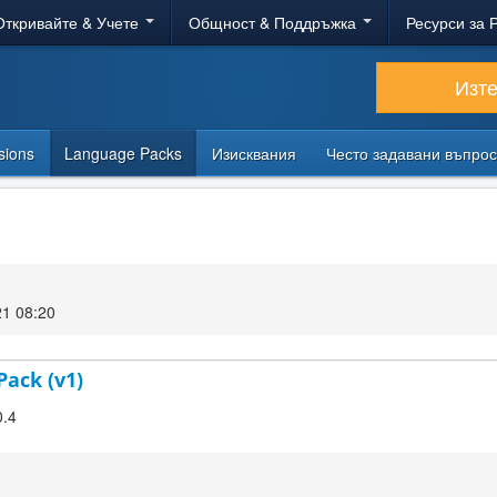
Откривайте & Учете
Общност & Поддръжка
Ресурси за 
Изт
sions
Language Packs
Изисквания
Често задавани въпро
21 08:20
Pack (v1)
0.4