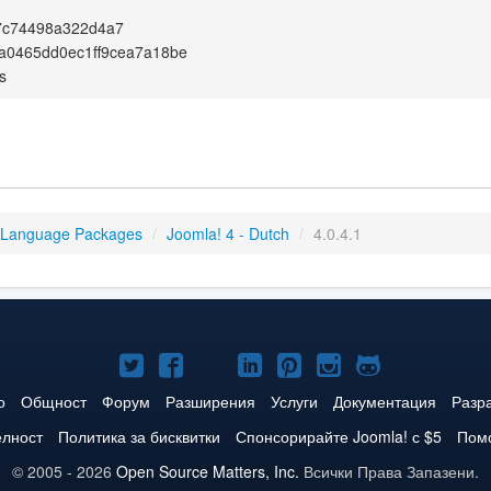
7c74498a322d4a7
a0465dd0ec1ff9cea7a18be
s
 Language Packages
/
Joomla! 4 - Dutch
/
4.0.4.1
Joomla!
Joomla!
Joomla!
Joomla!
Joomla!
Joomla!
Joomla!
в
във
в
в
в
в
в
о
Общност
Форум
Разширения
Услуги
Документация
Разр
Twitter
Facebook
YouTube
LinkedIn
Pinterest
Instagram
GitHub
елност
Политика за бисквитки
Спонсорирайте Joomla! с $5
Помо
© 2005 - 2026
Open Source Matters, Inc.
Всички Права Запазени.