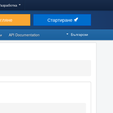
Разработка
егляне
Стартиране
Български
си
API Documentation