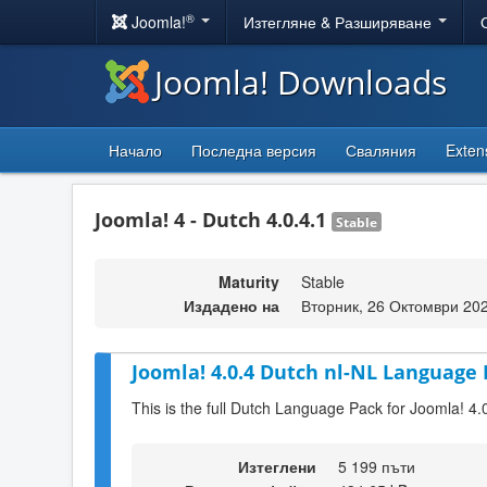
®
Joomla!
Изтегляне & Разширяване
Joomla! Downloads
Начало
Последна версия
Сваляния
Exten
Joomla! 4 - Dutch 4.0.4.1
Stable
Maturity
Stable
Издадено на
Вторник, 26 Октомври 20
Joomla! 4.0.4 Dutch nl-NL Language 
This is the full Dutch Language Pack for Joomla! 4.
Изтеглени
5 199 пъти