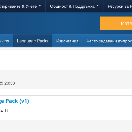
Откривайте & Учете
Общност & Поддръжка
Ресурси за 
Изт
sions
Language Packs
Изисквания
Често задавани въпро
25 20:33
e Pack (v1)
.4.11