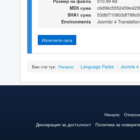
Размер на файла
510.99 kB
MD5 сума
c6d96c5552459e425
SHA1 сума
53dbf710803df788c0
Environments
Joomla! 4 Translation
Изтеглете сега
Вие сте тук:
Начало
/
Language Packs
/
Joomla 4
Начало
Относн
Декларация за достъпност
Политика за поверит