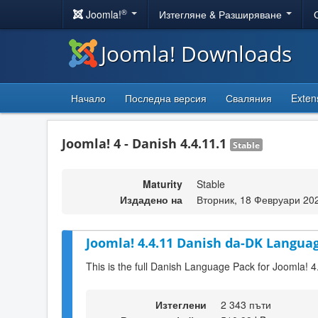
®
Joomla!
Изтегляне & Разширяване
Joomla! Downloads
Начало
Последна версия
Сваляния
Exten
Joomla! 4 - Danish 4.4.11.1
Stable
Maturity
Stable
Издадено на
Вторник, 18 Февруари 20
Joomla! 4.4.11 Danish da-DK Languag
This is the full Danish Language Pack for Joomla! 4
Изтеглени
2 343 пъти