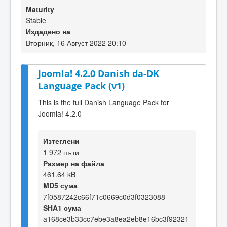
Maturity
Stable
Издадено на
Вторник, 16 Август 2022 20:10
Joomla! 4.2.0 Danish da-DK
Language Pack (v1)
This is the full Danish Language Pack for
Joomla! 4.2.0
Изтеглени
1 972 пъти
Размер на файла
461.64 kB
MD5 сума
7f0587242c66f71c0669c0d3f0323088
SHA1 сума
a168ce3b33cc7ebe3a8ea2eb8e16bc3f92321