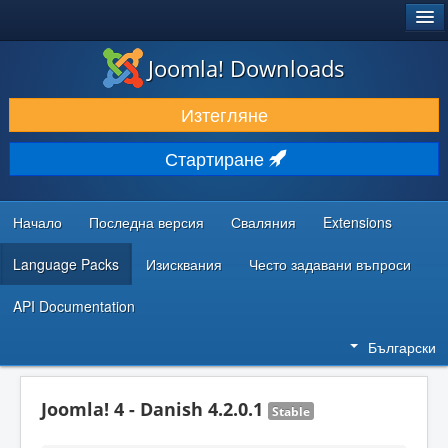
®
JOOMLA!
Joomla! Downloads
ИЗТЕГЛЯНЕ & РАЗШИРЯВАНЕ
Изтегляне
ОТКРИВАЙТЕ & УЧЕТЕ
Стартиране
ОБЩНОСТ & ПОДДРЪЖКА
РЕСУРСИ ЗА РАЗРАБОТКА
Начало
Последна версия
Сваляния
Extensions
Language Packs
Изисквания
Често задавани въпроси
API Documentation
Български
Joomla! 4 - Danish 4.2.0.1
Stable