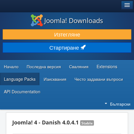
®
JOOMLA!
Joomla! Downloads
ИЗТЕГЛЯНЕ & РАЗШИРЯВАНЕ
Изтегляне
ОТКРИВАЙТЕ & УЧЕТЕ
Стартиране
ОБЩНОСТ & ПОДДРЪЖКА
РЕСУРСИ ЗА РАЗРАБОТКА
Начало
Последна версия
Сваляния
Extensions
Language Packs
Изисквания
Често задавани въпроси
API Documentation
Български
Joomla! 4 - Danish 4.0.4.1
Stable