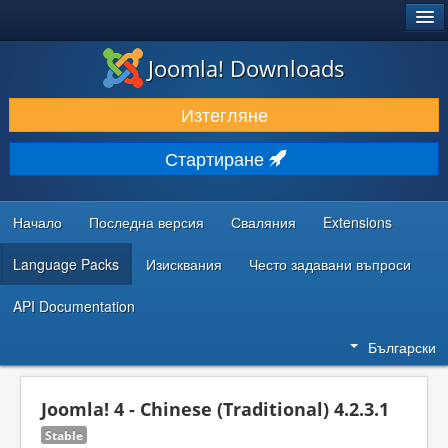
®
JOOMLA!
Joomla! Downloads
ИЗТЕГЛЯНЕ & РАЗШИРЯВАНЕ
Изтегляне
ОТКРИВАЙТЕ & УЧЕТЕ
Стартиране
ОБЩНОСТ & ПОДДРЪЖКА
РЕСУРСИ ЗА РАЗРАБОТКА
Начало
Последна версия
Сваляния
Extensions
Language Packs
Изисквания
Често задавани въпроси
API Documentation
Български
Joomla! 4 - Chinese (Traditional) 4.2.3.1
Stable