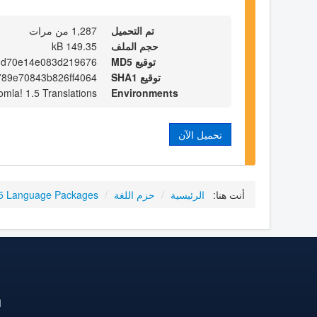
تم التحميل
1,287 من مرات
حجم الملف
149.35 kB
توقيع MD5
9d70e14e083d219676
توقيع SHA1
89e70843b826ff4064
omla! 1.5 Translations
Environments
تحميل الآن
أنت هنا:
الرئيسية
/
حزم اللغة
/
.5 Language Packages
ا