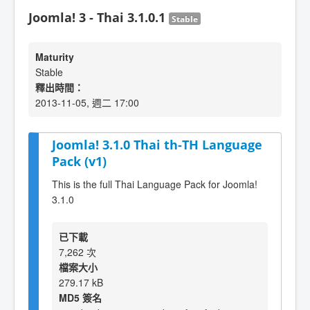
Joomla! 3 - Thai 3.1.0.1
Stable
Maturity
Stable
釋出時間：
2013-11-05, 週二 17:00
Joomla! 3.1.0 Thai th-TH Language
Pack (v1)
This is the full Thai Language Pack for Joomla!
3.1.0
已下載
7,262 次
檔案大小
279.17 kB
MD5 簽名