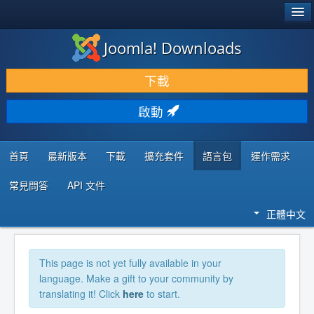
®
JOOMLA!
Joomla! Downloads
下載 & 擴充
下載
發現 & 學習
啟動
社群 & 支援
程式者資源
首頁
最新版本
下載
擴充套件
語言包
運作需求
常見問答
API 文件
正體中文
This page is not yet fully available in your
language. Make a gift to your community by
translating it! Click
here
to start.