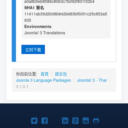
a0a8b5eb8586c8063c7b092f801f32b4
SHA1 簽名
11411ab35d2b08b842b683bf5051c25c853a5
935
Environments
Joomla! 3 Translations
立刻下載
你目前位置:
首頁
/
語言包
/
Joomla 3 Language Packages
/
Joomla! 3 - Thai
/
3.1.0.1
Twitter
Facebook
YouTube
Linkedln
Pinterest
Instagram
GitHub