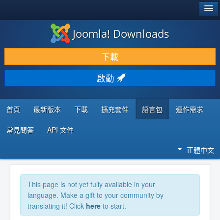
®
JOOMLA!
Joomla! Downloads
下載 & 擴充
下載
發現 & 學習
啟動
社群 & 支援
程式者資源
首頁
最新版本
下載
擴充套件
語言包
運作需求
常見問答
API 文件
正體中文
This page is not yet fully available in your
language. Make a gift to your community by
translating it! Click
here
to start.