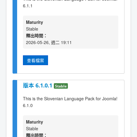
6.1.1
Maturity
Stable
釋出時間：
2026-05-26, 週二 19:11
查看檔案
版本 6.1.0.1
Stable
This is the Slovenian Language Pack for Joomla!
6.1.0
Maturity
Stable
釋出時間：