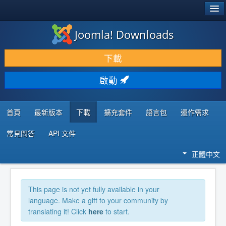
®
JOOMLA!
Joomla! Downloads
下載 & 擴充
下載
發現 & 學習
啟動
社群 & 支援
程式者資源
首頁
最新版本
下載
擴充套件
語言包
運作需求
常見問答
API 文件
正體中文
This page is not yet fully available in your
language. Make a gift to your community by
translating it! Click
here
to start.