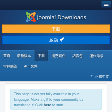
®
JOOMLA!
Joomla! Downloads
下載 & 擴充
下載
發現 & 學習
啟動
社群 & 支援
程式者資源
首頁
最新版本
下載
擴充套件
語言包
運作需求
常見問答
API 文件
正體中文
This page is not yet fully available in your
language. Make a gift to your community by
translating it! Click
here
to start.