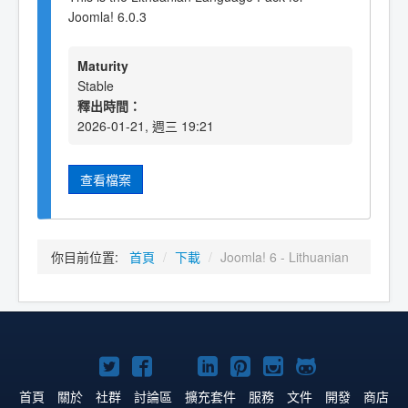
Joomla! 6.0.3
Maturity
Stable
釋出時間：
2026-01-21, 週三 19:21
查看檔案
你目前位置:
首頁
/
下載
/
Joomla! 6 - Lithuanian
Twitter
Facebook
YouTube
Linkedln
Pinterest
Instagram
GitHub
上
上
上
上
上
上
上
首頁
關於
社群
討論區
擴充套件
服務
文件
開發
商店