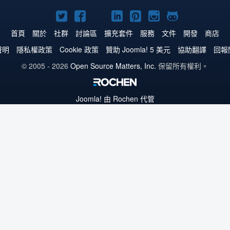
Twitter
Facebook
YouTube
Linkedln
Pinterest
Instagram
GitHub
上
上
上
上
上
上
上
首頁
關於
社群
討論區
擴充套件
服務
文件
開發
商店
的
的
的
的
的
的
的
聲明
隱私權政策
Cookie 政策
贊助 Joomla! 5 美元
協助翻譯
回報
Joomla!
Joomla!
Joomla!
Joomla!
Joomla!
Joomla!
Joomla!
© 2005 - 2026
Open Source Matters, Inc.
保留所有權利。
Joomla!
由 Rochen 代管