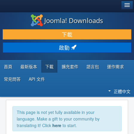
®
JOOMLA!
Joomla! Downloads
下載 & 擴充
下載
發現 & 學習
啟動
社群 & 支援
程式者資源
首頁
最新版本
下載
擴充套件
語言包
運作需求
常見問答
API 文件
正體中文
This page is not yet fully available in your
language. Make a gift to your community by
translating it! Click
here
to start.