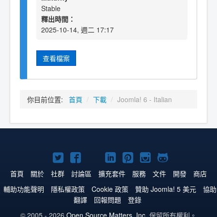
Stable
釋出時間：
2025-10-14, 週二 17:17
查看檔案
你目前位置:
首頁
/
下載
/
Joomla! 6 - Italian
Twitter
Facebook
YouTube
Linkedln
Pinterest
Instagram
GitHub
上
上
上
上
上
上
上
首頁
關於
社群
討論區
擴充套件
服務
文件
開發
商店
的
的
的
的
的
的
的
輔助功能聲明
隱私權政策
Cookie 政策
贊助 Joomla! 5 美元
協助
翻譯
回報問題
登錄
Joomla!
Joomla!
Joomla!
Joomla!
Joomla!
Joomla!
Joomla!
© 2005 - 2026
Open Source Matters, Inc.
保留所有權利。