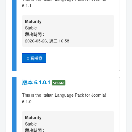
6.1.1
Maturity
Stable
釋出時間：
2026-05-26, 週二 16:58
查看檔案
版本 6.1.0.1
Stable
This is the Italian Language Pack for Joomla!
6.1.0
Maturity
Stable
釋出時間：