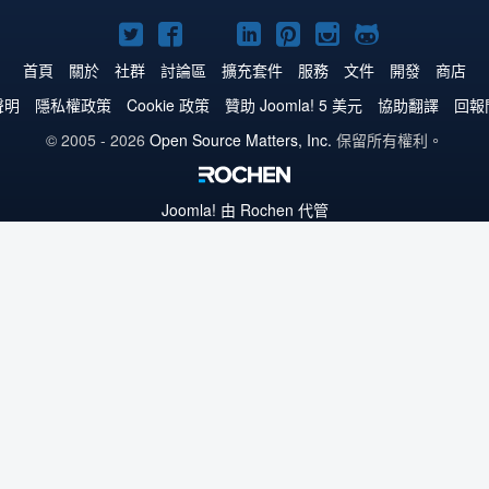
Twitter
Facebook
YouTube
Linkedln
Pinterest
Instagram
GitHub
上
上
上
上
上
上
上
首頁
關於
社群
討論區
擴充套件
服務
文件
開發
商店
的
的
的
的
的
的
的
聲明
隱私權政策
Cookie 政策
贊助 Joomla! 5 美元
協助翻譯
回報
Joomla!
Joomla!
Joomla!
Joomla!
Joomla!
Joomla!
Joomla!
© 2005 - 2026
Open Source Matters, Inc.
保留所有權利。
Joomla!
由 Rochen 代管