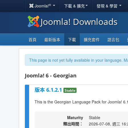
®
Joomla!
下載 & 擴充
發現 & 學習
Joomla! Downloads
首頁
最新版本
下載
擴充套件
語言包
This page is not yet fully available in your language. M
Joomla! 6 - Georgian
版本 6.1.2.1
Stable
This is the Georgian Language Pack for Joomla! 6.
Maturity
Stable
釋出時間：
2026-07-08, 週三 16: