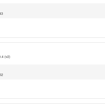
43
.4 (v2)
52