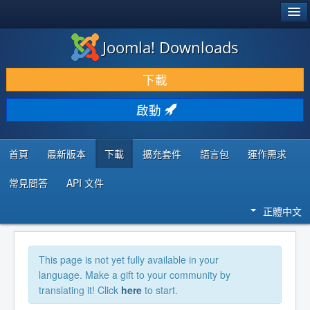
®
JOOMLA!
Joomla! Downloads
下載 & 擴充
下載
發現 & 學習
啟動
社群 & 支援
程式者資源
首頁
最新版本
下載
擴充套件
語言包
運作需求
常見問答
API 文件
正體中文
This page is not yet fully available in your
language. Make a gift to your community by
translating it! Click
here
to start.