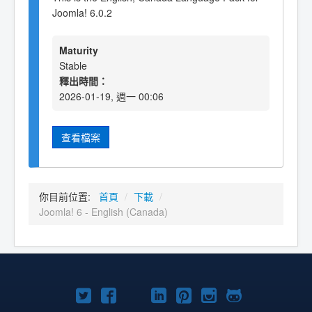
Joomla! 6.0.2
Maturity
Stable
釋出時間：
2026-01-19, 週一 00:06
查看檔案
你目前位置:
首頁
/
下載
/
Joomla! 6 - English (Canada)
Twitter
Facebook
YouTube
Linkedln
Pinterest
Instagram
GitHub