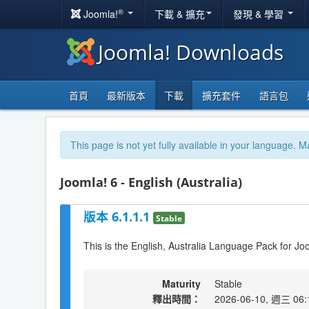
®
Joomla!
下載 & 擴充
發現 & 學習
Joomla! Downloads
首頁
最新版本
下載
擴充套件
語言包
This page is not yet fully available in your language. M
Joomla! 6 - English (Australia)
版本 6.1.1.1
Stable
This is the English, Australia Language Pack for Jo
Maturity
Stable
釋出時間：
2026-06-10, 週三 06: