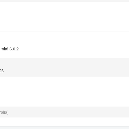
omla! 6.0.2
06
alia)