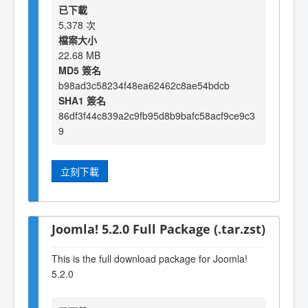
已下載
5,378 次
檔案大小
22.68 MB
MD5 簽名
b98ad3c58234f48ea62462c8ae54bdcb
SHA1 簽名
86df3f44c839a2c9fb95d8b9bafc58acf9ce9c3
9
立刻下載
Joomla! 5.2.0 Full Package (.tar.zst)
This is the full download package for Joomla!
5.2.0