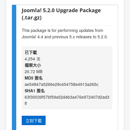
Joomla! 5.2.0 Upgrade Package
(.tar.gz)
This package is for performing updates from
Joomla! 4.4 and previous 5.x releases to 5.2.0.
已下載
4,254 次
檔案大小
20.72 MB
MD5 簽名
ae54847a5266e29c454758e4913a265c
SHA1 簽名
63f30039f57bf59a52d4b3a476e972407d2ad3
ff
立刻下載