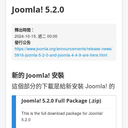
Joomla! 5.2.0
釋出時間：
2024-10-15, 週二 00:00
發行公告
https://www.joomla.org/announcements/release-news/
5916-joomla-5-2-0-and-joomla-4-4-9-are-here.html
新的 Joomla! 安裝
這個部分的下載是給新安裝 Joomla! 的
Joomla! 5.2.0 Full Package (.zip)
This is the full download package for Joomla!
5.2.0