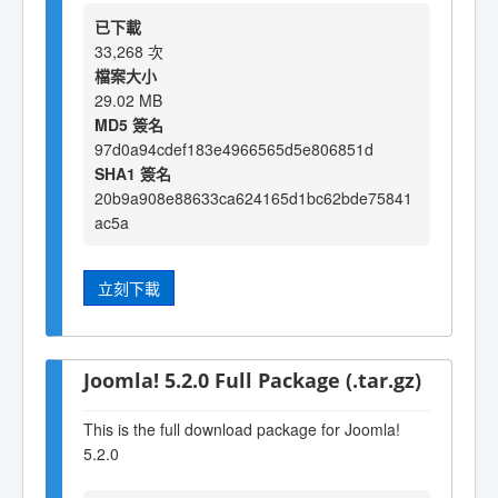
已下載
33,268 次
檔案大小
29.02 MB
MD5 簽名
97d0a94cdef183e4966565d5e806851d
SHA1 簽名
20b9a908e88633ca624165d1bc62bde75841
ac5a
立刻下載
Joomla! 5.2.0 Full Package (.tar.gz)
This is the full download package for Joomla!
5.2.0