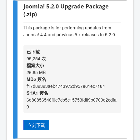
Joomla! 5.2.0 Upgrade Package
(.zip)
This package is for performing updates from
Joomla! 4.4 and previous 5.x releases to 5.2.0.
已下載
95,254 次
檔案大小
26.85 MB
MD5 簽名
f17d89393aeb4743972d957e61ec7184
SHA1 簽名
6d80856548f0e7cb5c15753fdff9b0709d2cdfa
9
立刻下載