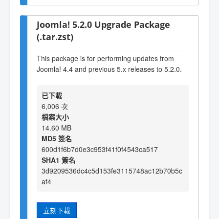
Joomla! 5.2.0 Upgrade Package
(.tar.zst)
This package is for performing updates from
Joomla! 4.4 and previous 5.x releases to 5.2.0.
已下載
6,006 次
檔案大小
14.60 MB
MD5 簽名
600d1f6b7d0e3c953f41f0f4543ca517
SHA1 簽名
3d9209536dc4c5d153fe3115748ac12b70b5c
af4
立刻下載