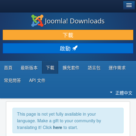
®
JOOMLA!
Joomla! Downloads
下載 & 擴充
下載
發現 & 學習
啟動
社群 & 支援
程式者資源
首頁
最新版本
下載
擴充套件
語言包
運作需求
常見問答
API 文件
正體中文
This page is not yet fully available in your
language. Make a gift to your community by
translating it! Click
here
to start.