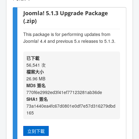
Joomla! 5.1.3 Upgrade Package
(.zip)
This package is for performing updates from
Joomla! 4.4 and previous 5.x releases to 5.1.3.
已下載
56,541 次
檔案大小
26.96 MB
MD5 簽名
770f6e2992ed3f41ef77123281ab36de
SHA1 簽名
73a1440ea4fc67d0801e0df7e57d316279dbd
165
立刻下載