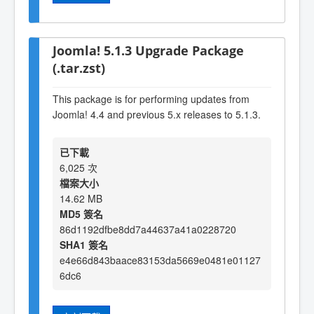
Joomla! 5.1.3 Upgrade Package
(.tar.zst)
This package is for performing updates from
Joomla! 4.4 and previous 5.x releases to 5.1.3.
已下載
6,025 次
檔案大小
14.62 MB
MD5 簽名
86d1192dfbe8dd7a44637a41a0228720
SHA1 簽名
e4e66d843baace83153da5669e0481e01127
6dc6