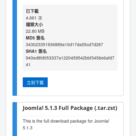
已下載
4,661 次
檔案大小
22.80 MB
MD5 簽名
343023351936889a10d17da55cd7d287
SHA1 簽名
940ed8fd053337a1220459542bbf3456e6afd7
41
立刻下載
Joomla! 5.1.3 Full Package (.tar.zst)
This is the full download package for Joomla!
5.1.3