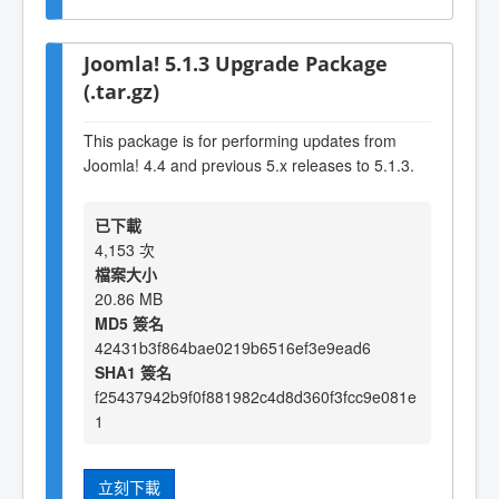
Joomla! 5.1.3 Upgrade Package
(.tar.gz)
This package is for performing updates from
Joomla! 4.4 and previous 5.x releases to 5.1.3.
已下載
4,153 次
檔案大小
20.86 MB
MD5 簽名
42431b3f864bae0219b6516ef3e9ead6
SHA1 簽名
f25437942b9f0f881982c4d8d360f3fcc9e081e
1
立刻下載