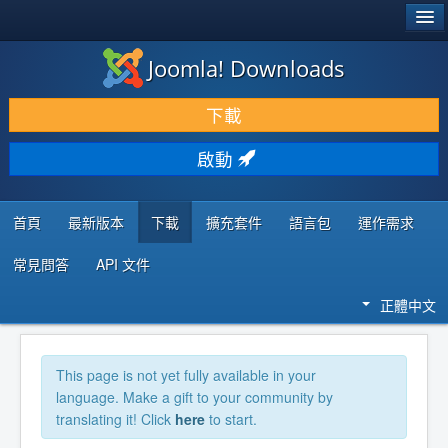
®
JOOMLA!
Joomla! Downloads
下載 & 擴充
下載
發現 & 學習
啟動
社群 & 支援
程式者資源
首頁
最新版本
下載
擴充套件
語言包
運作需求
常見問答
API 文件
正體中文
This page is not yet fully available in your
language. Make a gift to your community by
translating it! Click
here
to start.