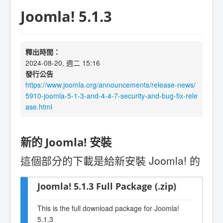
Joomla! 5.1.3
釋出時間：
2024-08-20, 週二 15:16
發行公告
https://www.joomla.org/announcements/release-news/
5910-joomla-5-1-3-and-4-4-7-security-and-bug-fix-rele
ase.html
新的 Joomla! 安裝
這個部分的下載是給新安裝 Joomla! 的
Joomla! 5.1.3 Full Package (.zip)
This is the full download package for Joomla!
5.1.3