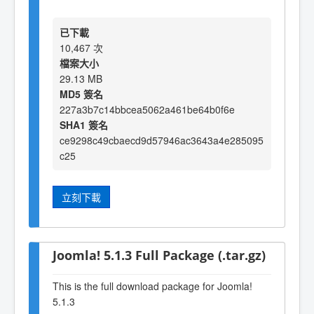
已下載
10,467 次
檔案大小
29.13 MB
MD5 簽名
227a3b7c14bbcea5062a461be64b0f6e
SHA1 簽名
ce9298c49cbaecd9d57946ac3643a4e285095
c25
立刻下載
Joomla! 5.1.3 Full Package (.tar.gz)
This is the full download package for Joomla!
5.1.3