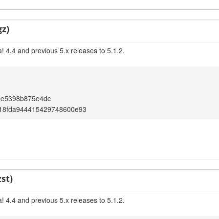
gz)
 4.4 and previous 5.x releases to 5.1.2.
9e5398b875e4dc
18fda944415429748600e93
st)
 4.4 and previous 5.x releases to 5.1.2.