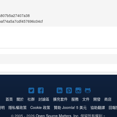
a807b5a27407a38
af74a5a7cdf457696c04cf
Twitter
Facebook
YouTube
Linkedln
Pinterest
Instagram
GitHub
上
上
上
上
上
上
上
首頁
關於
社群
討論區
擴充套件
服務
文件
開發
商店
的
的
的
的
的
的
的
聲明
隱私權政策
Cookie 政策
贊助 Joomla! 5 美元
協助翻譯
回報
Joomla!
Joomla!
Joomla!
Joomla!
Joomla!
Joomla!
Joomla!
© 2005 - 2026
Open Source Matters, Inc.
保留所有權利。