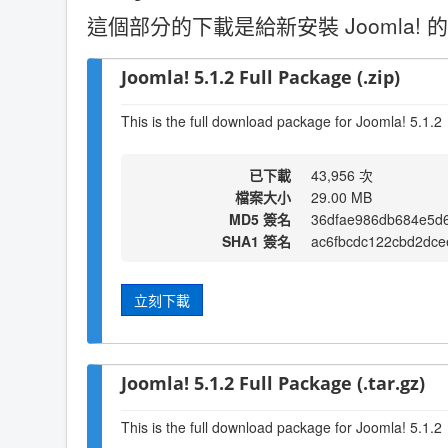
這個部分的下載是給新安裝 Joomla! 的
Joomla! 5.1.2 Full Package (.zip)
This is the full download package for Joomla! 5.1.2
已下載
43,956 次
檔案大小
29.00 MB
MD5 簽名
36dfae986db684e5d
SHA1 簽名
ac6fbcdc122cbd2dce
立刻下載
Joomla! 5.1.2 Full Package (.tar.gz)
This is the full download package for Joomla! 5.1.2