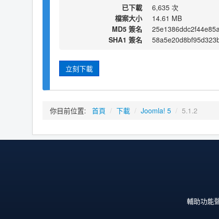
已下載
6,635 次
檔案大小
14.61 MB
MD5 簽名
25e1386ddc2f44e85
SHA1 簽名
58a5e20d8bf95d323b
立刻下載
你目前位置:
首頁
/
下載
/
Joomla! 5
/
5.1.2
輔助功能