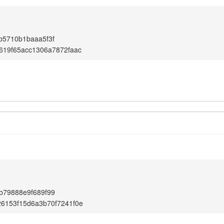
b5710b1baaa5f3f
619f65acc1306a7872faac
b79888e9f689f99
6153f15d6a3b70f7241f0e