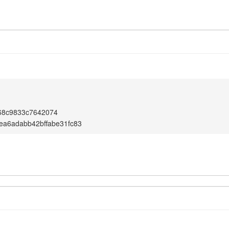
68c9833c7642074
ea6adabb42bffabe31fc83