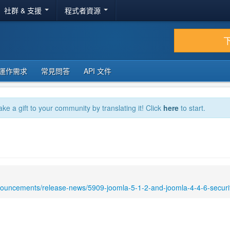
社群 & 支援
程式者資源
運作需求
常見問答
API 文件
ake a gift to your community by translating it! Click
here
to start.
nouncements/release-news/5909-joomla-5-1-2-and-joomla-4-4-6-securit