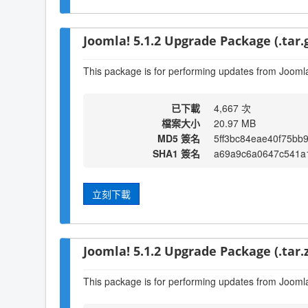
Joomla! 5.1.2 Upgrade Package (.tar.
This package is for performing updates from Joomla!
已下載
4,667 次
檔案大小
20.97 MB
MD5 簽名
5ff3bc84eae40f75bb
SHA1 簽名
a69a9c6a0647c541a
立刻下載
Joomla! 5.1.2 Upgrade Package (.tar.z
This package is for performing updates from Joomla!