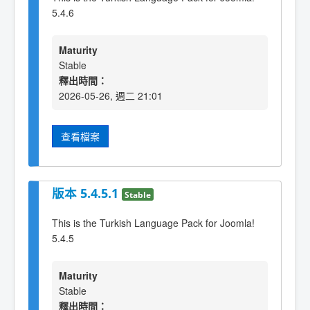
5.4.6
Maturity
Stable
釋出時間：
2026-05-26, 週二 21:01
查看檔案
版本 5.4.5.1
Stable
This is the Turkish Language Pack for Joomla!
5.4.5
Maturity
Stable
釋出時間：