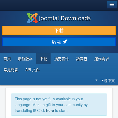
®
JOOMLA!
Joomla! Downloads
下載 & 擴充
下載
發現 & 學習
啟動
社群 & 支援
程式者資源
首頁
最新版本
下載
擴充套件
語言包
運作需求
常見問答
API 文件
正體中文
This page is not yet fully available in your
language. Make a gift to your community by
translating it! Click
here
to start.