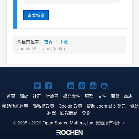
查看檔案
你目前位置:
首頁
/
下載
/
Joomla! 5 - Tamil (India)
Twitter
Facebook
YouTube
Linkedln
Pinterest
Instagram
GitHub
上
上
上
上
上
上
上
首頁
關於
社群
討論區
擴充套件
服務
文件
開發
商店
的
的
的
的
的
的
的
輔助功能聲明
隱私權政策
Cookie 政策
贊助 Joomla! 5 美元
協助
翻譯
回報問題
登錄
Joomla!
Joomla!
Joomla!
Joomla!
Joomla!
Joomla!
Joomla!
© 2005 - 2026
Open Source Matters, Inc.
保留所有權利。