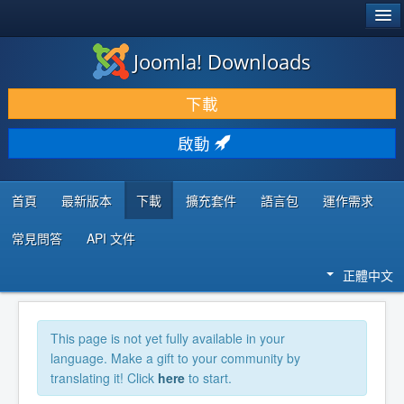
®
JOOMLA!
Joomla! Downloads
下載 & 擴充
下載
發現 & 學習
啟動
社群 & 支援
程式者資源
首頁
最新版本
下載
擴充套件
語言包
運作需求
常見問答
API 文件
正體中文
This page is not yet fully available in your
language. Make a gift to your community by
translating it! Click
here
to start.