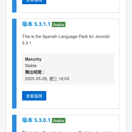
版本 5.3.1.1
Stable
This is the Spanish Language Pack for Joomla!
5.3.1
Maturity
Stable
釋出時間：
2025-05-28, 週三 16:03
查看檔案
版本 5.3.0.1
Stable