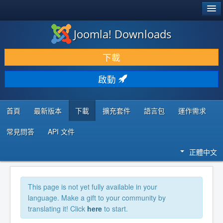
®
JOOMLA!
Joomla! Downloads
下載 & 擴充
下載
發現 & 學習
啟動
社群 & 支援
程式者資源
首頁
最新版本
下載
擴充套件
語言包
運作需求
常見問答
API 文件
正體中文
This page is not yet fully available in your
language. Make a gift to your community by
translating it! Click
here
to start.