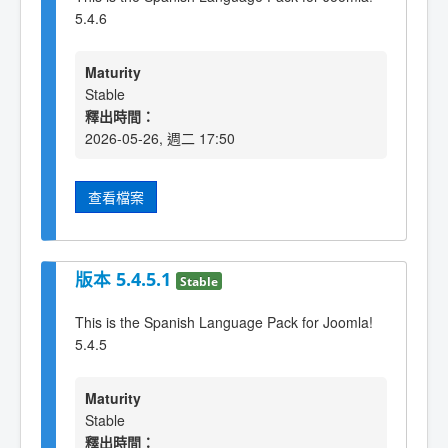
5.4.6
Maturity
Stable
釋出時間：
2026-05-26, 週二 17:50
查看檔案
版本 5.4.5.1
Stable
This is the Spanish Language Pack for Joomla!
5.4.5
Maturity
Stable
釋出時間：