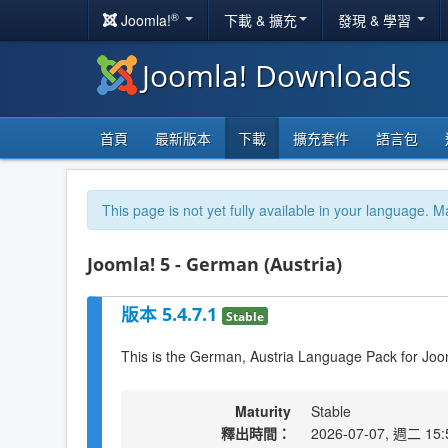
®
Joomla!
下載 & 擴充
發現 & 學習
Joomla! Downloads
首頁
最新版本
下載
擴充套件
語言包
This page is not yet fully available in your language. M
Joomla! 5 - German (Austria)
版本 5.4.7.1
Stable
This is the German, Austria Language Pack for Joo
Maturity
Stable
釋出時間：
2026-07-07, 週二 15: