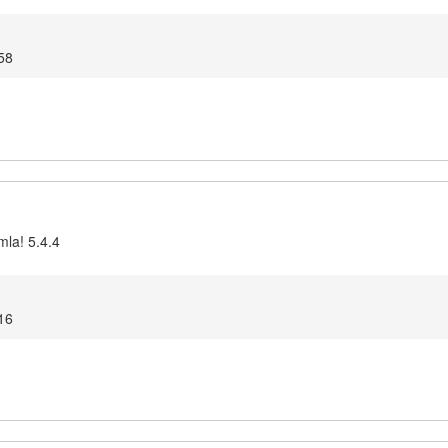
58
mla! 5.4.4
16