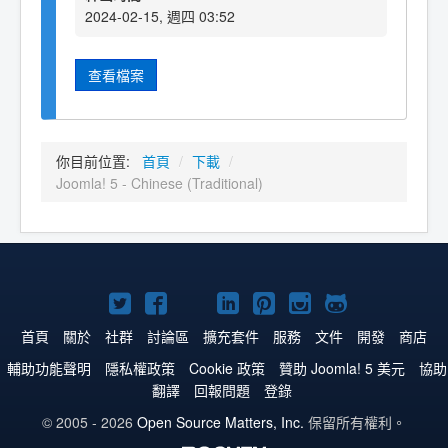
2024-02-15, 週四 03:52
查看檔案
你目前位置:
首頁
/
下載
/
Joomla! 5 - Chinese (Traditional)
Twitter
Facebook
YouTube
Linkedln
Pinterest
Instagram
GitHub
上
上
上
上
上
上
上
首頁
關於
社群
討論區
擴充套件
服務
文件
開發
商店
的
的
的
的
的
的
的
輔助功能聲明
隱私權政策
Cookie 政策
贊助 Joomla! 5 美元
協助
翻譯
回報問題
登錄
Joomla!
Joomla!
Joomla!
Joomla!
Joomla!
Joomla!
Joomla!
© 2005 - 2026
Open Source Matters, Inc.
保留所有權利。