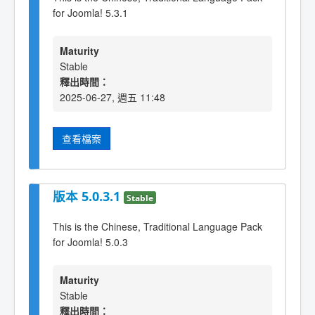
for Joomla! 5.3.1
Maturity
Stable
釋出時間：
2025-06-27, 週五 11:48
查看檔案
版本 5.0.3.1
Stable
This is the Chinese, Traditional Language Pack
for Joomla! 5.0.3
Maturity
Stable
釋出時間：