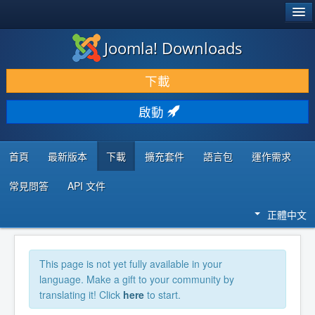
®
JOOMLA!
Joomla! Downloads
下載 & 擴充
下載
發現 & 學習
啟動
社群 & 支援
程式者資源
首頁
最新版本
下載
擴充套件
語言包
運作需求
常見問答
API 文件
正體中文
This page is not yet fully available in your
language. Make a gift to your community by
translating it! Click
here
to start.