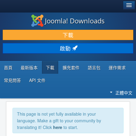
®
JOOMLA!
Joomla! Downloads
下載 & 擴充
下載
發現 & 學習
啟動
社群 & 支援
程式者資源
首頁
最新版本
下載
擴充套件
語言包
運作需求
常見問答
API 文件
正體中文
This page is not yet fully available in your
language. Make a gift to your community by
translating it! Click
here
to start.