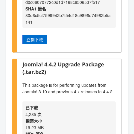
d0c06070772c0d1d7168c6506537f517
SHA1 簽名
80d6c5cf7599942b7f54d18c9896d74982b5a
141
立刻下載
Joomla! 4.4.2 Upgrade Package
(.tar.bz2)
This package is for performing updates from
Joomla! 3.10 and previous 4.x releases to 4.4.2.
已下載
4,285 次
檔案大小
19.23 MB