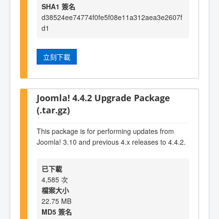
SHA1 簽名
d38524ee74774f0fe5f08e11a312aea3e2607f
d1
立刻下載
Joomla! 4.4.2 Upgrade Package
(.tar.gz)
This package is for performing updates from
Joomla! 3.10 and previous 4.x releases to 4.4.2.
已下載
4,585 次
檔案大小
22.75 MB
MD5 簽名