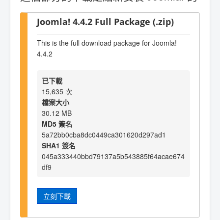
Joomla! 4.4.2 Full Package (.zip)
This is the full download package for Joomla!
4.4.2
已下載
15,635 次
檔案大小
30.12 MB
MD5 簽名
5a72bb0cba8dc0449ca301620d297ad1
SHA1 簽名
045a333440bbd79137a5b543885f64acae674
df9
立刻下載