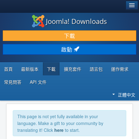
®
JOOMLA!
Joomla! Downloads
下載 & 擴充
下載
發現 & 學習
啟動
社群 & 支援
程式者資源
首頁
最新版本
下載
擴充套件
語言包
運作需求
常見問答
API 文件
正體中文
This page is not yet fully available in your
language. Make a gift to your community by
translating it! Click
here
to start.