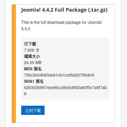
Joomla! 4.4.2 Full Package (.tar.gz)
This is the full download package for Joomla!
4.4.2
已下載
7,928 次
檔案大小
24.55 MB
MD5 簽名
755c3e54b83de61c61ccd5d2d75fe8c9
SHA1 簽名
62b302b9874ee9fcc26b5c6fd2a82f5c7a8f7ab
8
立刻下載