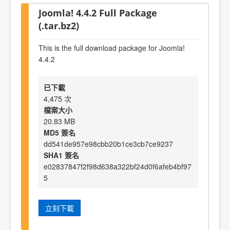
Joomla! 4.4.2 Full Package
(.tar.bz2)
This is the full download package for Joomla!
4.4.2
已下載
4,475 次
檔案大小
20.83 MB
MD5 簽名
dd541de957e98cbb20b1ce3cb7ce9237
SHA1 簽名
e02837847f2f98d638a322bf24d0f6afeb4bf97
5
立刻下載