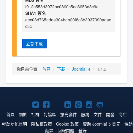
MD5 簽名
f912c553d3972bc0860c5ec3653d8c9a
SHA1 簽名
aec08d765edea304beb20f8c3b3037390aeae
c5c
立刻下載
你目前位置:
首頁
/
下載
/
Joomla! 4
/
4.4.2
Twitter
Facebook
YouTube
Linkedln
Pinterest
Instagram
GitHub
上
上
上
上
上
上
上
首頁
關於
社群
討論區
擴充套件
服務
文件
開發
商店
的
的
的
的
的
的
的
輔助功能聲明
隱私權政策
Cookie 政策
贊助 Joomla! 5 美元
協助
翻譯
回報問題
登錄