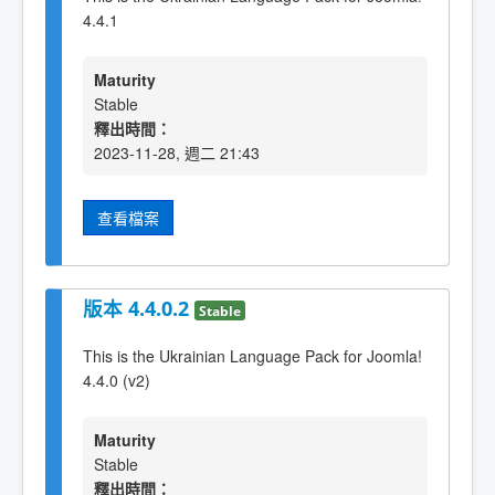
4.4.1
Maturity
Stable
釋出時間：
2023-11-28, 週二 21:43
查看檔案
版本 4.4.0.2
Stable
This is the Ukrainian Language Pack for Joomla!
4.4.0 (v2)
Maturity
Stable
釋出時間：