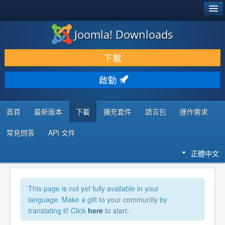
®
JOOMLA!
Joomla! Downloads
下載 & 擴充
下載
發現 & 學習
啟動
社群 & 支援
程式者資源
首頁
最新版本
下載
擴充套件
語言包
運作需求
常見問答
API 文件
正體中文
This page is not yet fully available in your
language. Make a gift to your community by
translating it! Click
here
to start.