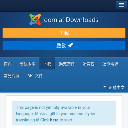
®
JOOMLA!
Joomla! Downloads
下載 & 擴充
下載
發現 & 學習
啟動
社群 & 支援
程式者資源
首頁
最新版本
下載
擴充套件
語言包
運作需求
常見問答
API 文件
正體中文
This page is not yet fully available in your
language. Make a gift to your community by
translating it! Click
here
to start.