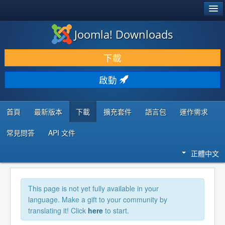
®
JOOMLA!
Joomla! Downloads
下載 & 擴充
下載
發現 & 學習
啟動
社群 & 支援
程式者資源
首頁
最新版本
下載
擴充套件
語言包
運作需求
常見問答
API 文件
正體中文
This page is not yet fully available in your
language. Make a gift to your community by
translating it! Click
here
to start.