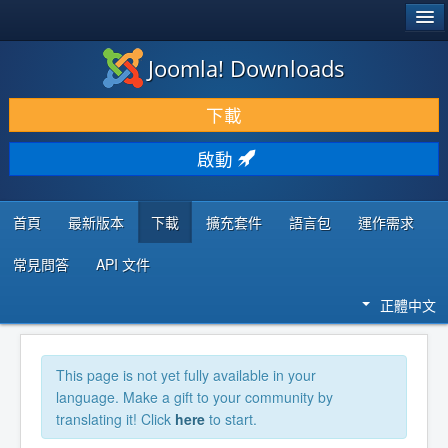
®
JOOMLA!
Joomla! Downloads
下載 & 擴充
下載
發現 & 學習
啟動
社群 & 支援
程式者資源
首頁
最新版本
下載
擴充套件
語言包
運作需求
常見問答
API 文件
正體中文
This page is not yet fully available in your
language. Make a gift to your community by
translating it! Click
here
to start.