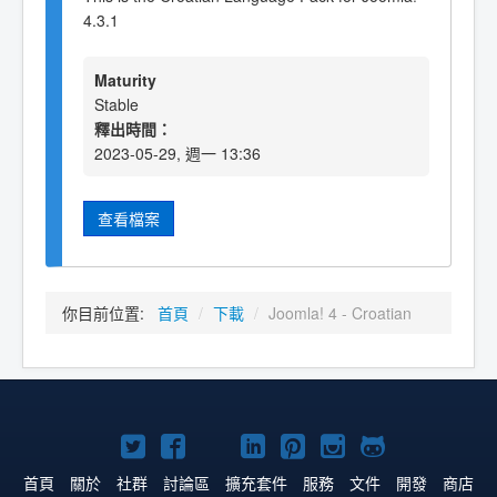
4.3.1
Maturity
Stable
釋出時間：
2023-05-29, 週一 13:36
查看檔案
你目前位置:
首頁
/
下載
/
Joomla! 4 - Croatian
Twitter
Facebook
YouTube
Linkedln
Pinterest
Instagram
GitHub
上
上
上
上
上
上
上
首頁
關於
社群
討論區
擴充套件
服務
文件
開發
商店