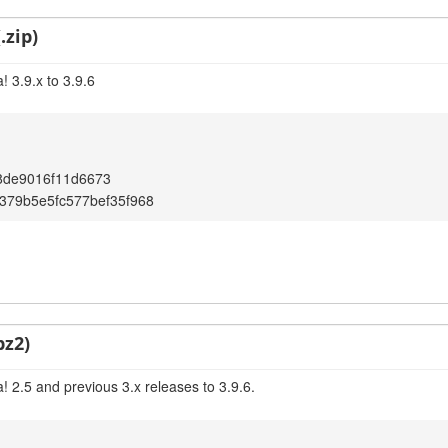
.zip)
 3.9.x to 3.9.6
8de9016f11d6673
4379b5e5fc577bef35f968
bz2)
 2.5 and previous 3.x releases to 3.9.6.