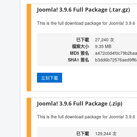
Joomla! 3.9.6 Full Package (.tar.gz)
This is the full download package for Joomla! 3.9.6
已下載
27,240 次
檔案大小
9.35 MB
MD5 簽名
a472c0d4f0c79b2ba
SHA1 簽名
b3dd6b72576aed9ff
立刻下載
Joomla! 3.9.6 Full Package (.zip)
This is the full download package for Joomla! 3.9.6
已下載
129,244 次