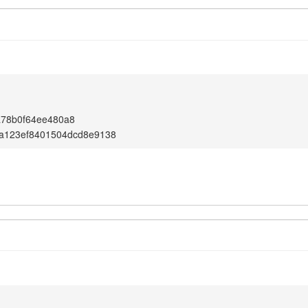
a78b0f64ee480a8
6a123ef8401504dcd8e9138