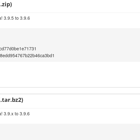
.zip)
 3.9.5 to 3.9.6
cd77d0be1e71731
a8edd954767b22b46ca3bd1
.tar.bz2)
 3.9.x to 3.9.6