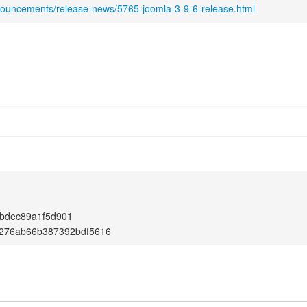
nouncements/release-news/5765-joomla-3-9-6-release.html
bdec89a1f5d901
c276ab66b387392bdf5616