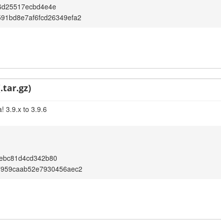
6d25517ecbd4e4e
91bd8e7af6fcd26349efa2
.tar.gz)
 3.9.x to 3.9.6
ebc81d4cd342b80
7959caab52e7930456aec2