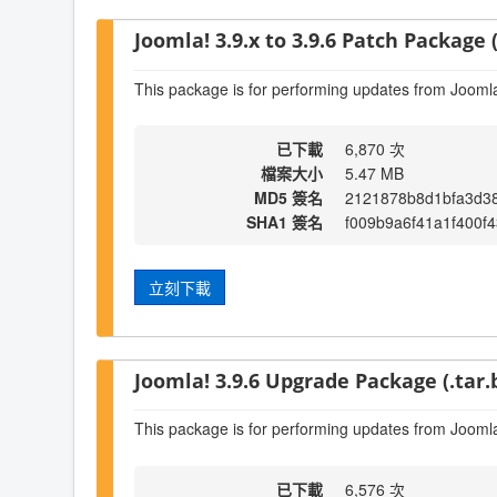
Joomla! 3.9.x to 3.9.6 Patch Package (
This package is for performing updates from Joomla!
已下載
6,870 次
檔案大小
5.47 MB
MD5 簽名
2121878b8d1bfa3d3
SHA1 簽名
f009b9a6f41a1f400f
立刻下載
Joomla! 3.9.6 Upgrade Package (.tar.
This package is for performing updates from Joomla!
已下載
6,576 次