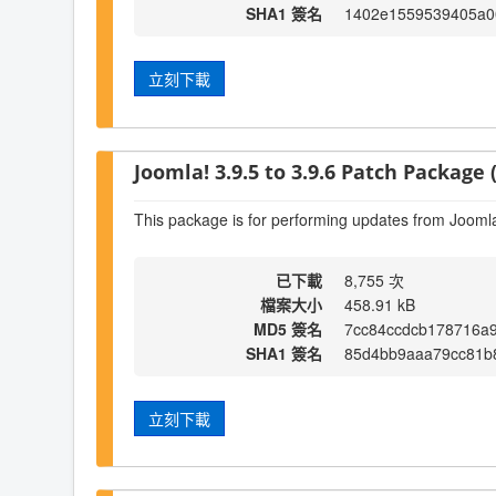
SHA1 簽名
1402e1559539405a0
立刻下載
Joomla! 3.9.5 to 3.9.6 Patch Package (
This package is for performing updates from Joomla!
已下載
8,755 次
檔案大小
458.91 kB
MD5 簽名
7cc84ccdcb178716a9
SHA1 簽名
85d4bb9aaa79cc81b
立刻下載