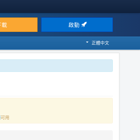
下載
啟動
正體中文
源
可用