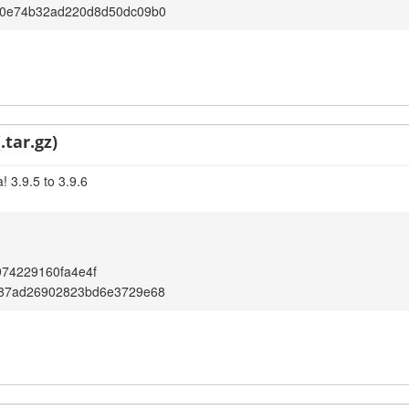
0e74b32ad220d8d50dc09b0
.tar.gz)
 3.9.5 to 3.9.6
74229160fa4e4f
87ad26902823bd6e3729e68