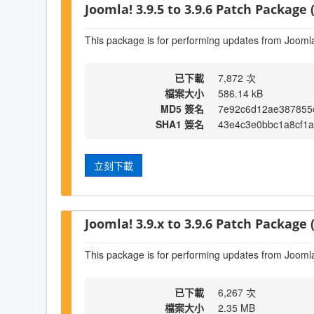
Joomla! 3.9.5 to 3.9.6 Patch Package (
This package is for performing updates from Joomla!
已下載
7,872 次
檔案大小
586.14 kB
MD5 簽名
7e92c6d12ae387855
SHA1 簽名
43e4c3e0bbc1a8cf1
立刻下載
Joomla! 3.9.x to 3.9.6 Patch Package (
This package is for performing updates from Joomla!
已下載
6,267 次
檔案大小
2.35 MB