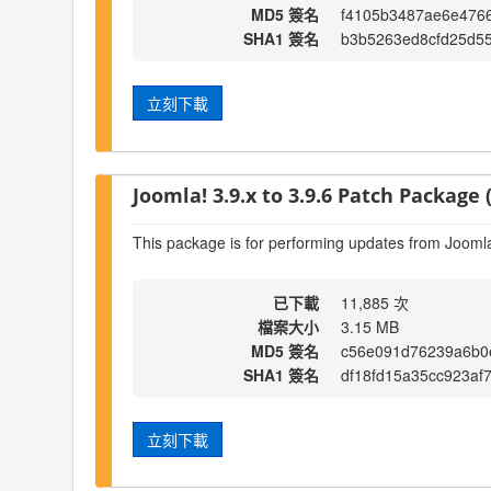
MD5 簽名
f4105b3487ae6e476
SHA1 簽名
b3b5263ed8cfd25d55
立刻下載
Joomla! 3.9.x to 3.9.6 Patch Package (
This package is for performing updates from Joomla!
已下載
11,885 次
檔案大小
3.15 MB
MD5 簽名
c56e091d76239a6b0
SHA1 簽名
df18fd15a35cc923af
立刻下載