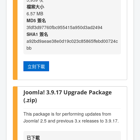
檔案大小
6.57 MB
MD5 簽名
3fdf3d97760fbc955415a950d3ad2494
SHA1 簽名
a92bd9aeae38e0d19c023c85865ffebd00724c
bb
立刻下載
Joomla! 3.9.17 Upgrade Package
(.zip)
This package is for performing updates from
Joomla! 2.5 and previous 3.x releases to 3.9.17.
已下載