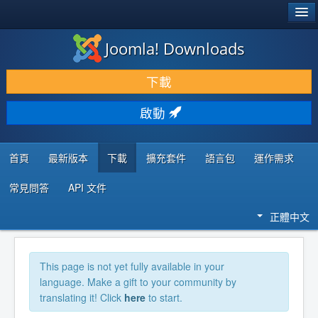
®
JOOMLA!
Joomla! Downloads
下載 & 擴充
下載
發現 & 學習
啟動
社群 & 支援
程式者資源
首頁
最新版本
下載
擴充套件
語言包
運作需求
常見問答
API 文件
正體中文
This page is not yet fully available in your
language. Make a gift to your community by
translating it! Click
here
to start.