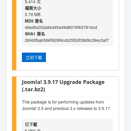
5,414 次
檔案大小
5.79 MB
MD5 簽名
49edfe202a84495449d8076f637816cd
SHA1 簽名
2bf40fbab566f929f6ccb25f2df38d9c39ec3af7
立刻下載
Joomla! 3.9.17 Upgrade Package
(.tar.bz2)
This package is for performing updates from
Joomla! 2.5 and previous 3.x releases to 3.9.17.
已下載
5,959 次