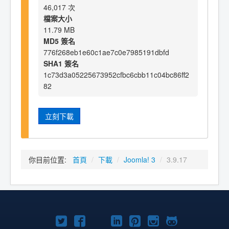
46,017 次
檔案大小
11.79 MB
MD5 簽名
776f268eb1e60c1ae7c0e7985191dbfd
SHA1 簽名
1c73d3a05225673952cfbc6cbb11c04bc86ff2
82
立刻下載
你目前位置:
首頁
/
下載
/
Joomla! 3
/
3.9.17
Twitter
Facebook
YouTube
Linkedln
Pinterest
Instagram
GitHub