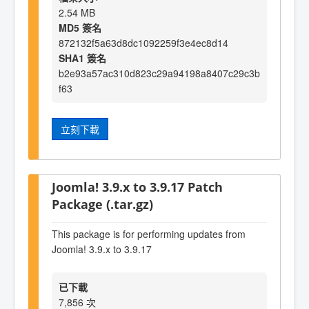
2.54 MB
MD5 簽名
872132f5a63d8dc1092259f3e4ec8d14
SHA1 簽名
b2e93a57ac310d823c29a94198a8407c29c3b
f63
立刻下載
Joomla! 3.9.x to 3.9.17 Patch
Package (.tar.gz)
This package is for performing updates from
Joomla! 3.9.x to 3.9.17
已下載
7,856 次