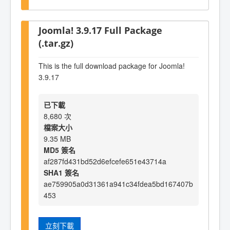
Joomla! 3.9.17 Full Package
(.tar.gz)
This is the full download package for Joomla!
3.9.17
已下載
8,680 次
檔案大小
9.35 MB
MD5 簽名
af287fd431bd52d6efcefe651e43714a
SHA1 簽名
ae759905a0d31361a941c34fdea5bd167407b
453
立刻下載