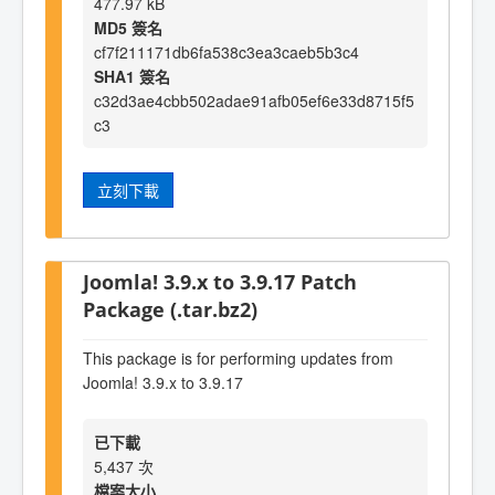
477.97 kB
MD5 簽名
cf7f211171db6fa538c3ea3caeb5b3c4
SHA1 簽名
c32d3ae4cbb502adae91afb05ef6e33d8715f5
c3
立刻下載
Joomla! 3.9.x to 3.9.17 Patch
Package (.tar.bz2)
This package is for performing updates from
Joomla! 3.9.x to 3.9.17
已下載
5,437 次
檔案大小