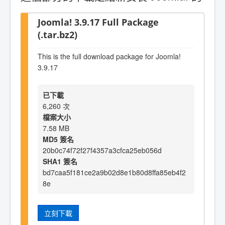
Joomla! 3.9.17 Full Package
(.tar.bz2)
This is the full download package for Joomla!
3.9.17
已下載
6,260 次
檔案大小
7.58 MB
MD5 簽名
20b0c74f72f27f4357a3cfca25eb056d
SHA1 簽名
bd7caa5f181ce2a9b02d8e1b80d8ffa85eb4f2
8e
立刻下載