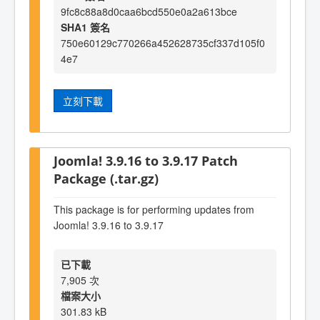
9fc8c88a8d0caa6bcd550e0a2a613bce
SHA1 簽名
750e60129c770266a452628735cf337d105f0
4e7
立刻下載
Joomla! 3.9.16 to 3.9.17 Patch
Package (.tar.gz)
This package is for performing updates from
Joomla! 3.9.16 to 3.9.17
已下載
7,905 次
檔案大小
301.83 kB