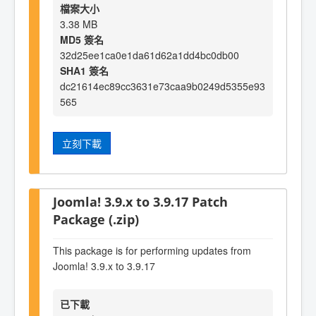
檔案大小
3.38 MB
MD5 簽名
32d25ee1ca0e1da61d62a1dd4bc0db00
SHA1 簽名
dc21614ec89cc3631e73caa9b0249d5355e93
565
立刻下載
Joomla! 3.9.x to 3.9.17 Patch
Package (.zip)
This package is for performing updates from
Joomla! 3.9.x to 3.9.17
已下載