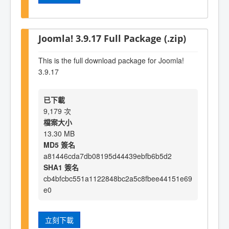
Joomla! 3.9.17 Full Package (.zip)
This is the full download package for Joomla!
3.9.17
已下載
9,179 次
檔案大小
13.30 MB
MD5 簽名
a81446cda7db08195d44439ebfb6b5d2
SHA1 簽名
cb4bfcbc551a1122848bc2a5c8fbee44151e69
e0
立刻下載