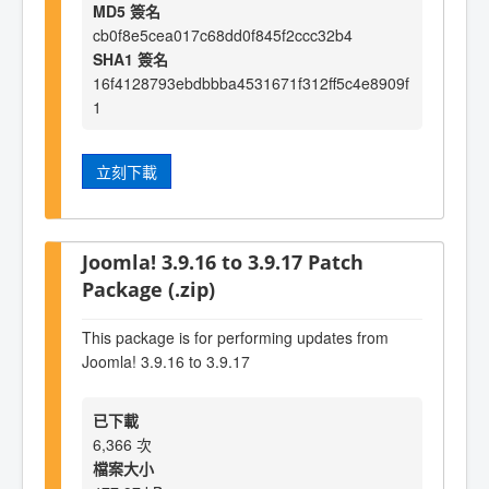
MD5 簽名
cb0f8e5cea017c68dd0f845f2ccc32b4
SHA1 簽名
16f4128793ebdbbba4531671f312ff5c4e8909f
1
立刻下載
Joomla! 3.9.16 to 3.9.17 Patch
Package (.zip)
This package is for performing updates from
Joomla! 3.9.16 to 3.9.17
已下載
6,366 次
檔案大小