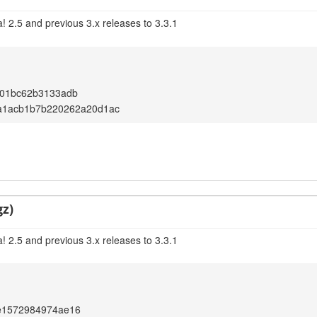
! 2.5 and previous 3.x releases to 3.3.1
f01bc62b3133adb
8a1acb1b7b220262a20d1ac
gz)
! 2.5 and previous 3.x releases to 3.3.1
e1572984974ae16