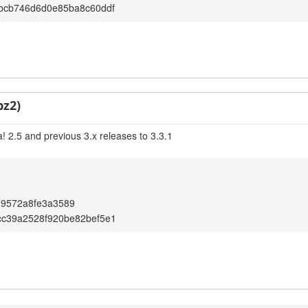
bcb746d6d0e85ba8c60ddf
bz2)
! 2.5 and previous 3.x releases to 3.3.1
19572a8fe3a3589
cc39a2528f920be82bef5e1