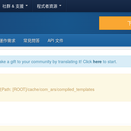
社群 & 支援
程式者資源
運作需求
常見問答
API 文件
ake a gift to your community by translating it! Click
here
to start.
ath: [ROOT]/cache/com_ars/compiled_templates