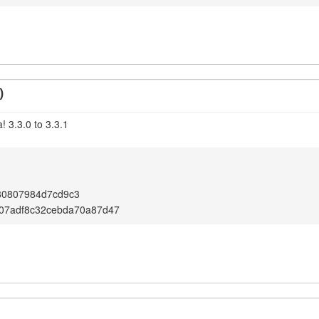
)
 3.3.0 to 3.3.1
80807984d7cd9c3
107adf8c32cebda70a87d47