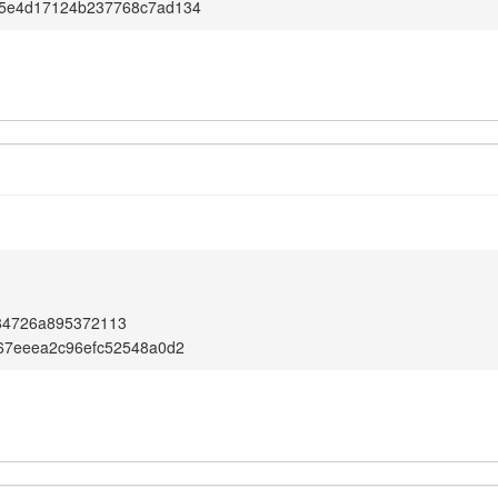
5e4d17124b237768c7ad134
84726a895372113
67eeea2c96efc52548a0d2