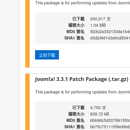
This package is for performing updates from Joomla!
已下載
200,917 次
檔案大小
1.04 MB
MD5 簽名
923c2a332133da1b4
SHA1 簽名
d3d24fd143e0cd834
立刻下載
Joomla! 3.3.1 Patch Package (.tar.gz)
This package is for performing updates from Joomla!
已下載
4,750 次
檔案大小
839.72 kB
MD5 簽名
6bb9dc5d2078915f0c
SHA1 簽名
bb75c751115f9e98a