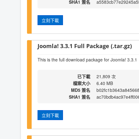
SHA1 簽名
a5583cb77e29245a5
立刻下載
Joomla! 3.3.1 Full Package (.tar.gz)
This is the full download package for Joomla! 3.3.1
已下載
21,809 次
檔案大小
6.40 MB
MD5 簽名
b02fc1b3643a84566
SHA1 簽名
ac70bdb4ac97e4ff00
立刻下載