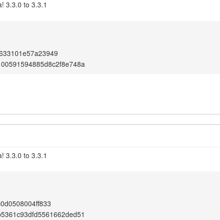
 3.3.0 to 3.3.1
633101e57a23949
100591594885d8c2f8e748a
 3.3.0 to 3.3.1
0d0508004ff833
b5361c93dfd5561662ded51