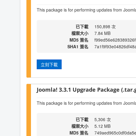
This package is for performing updates from Joomla
已下載
150,898 次
檔案大小
7.84 MB
MD5 簽名
f99ed56e628389326
SHA1 簽名
7a1f9f93e04826df4
立刻下載
Joomla! 3.3.1 Upgrade Package (.tar.
This package is for performing updates from Joomla
已下載
5,306 次
檔案大小
5.12 MB
MD5 簽名
749aed965c0df0da5