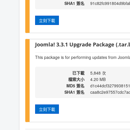
SHA1 簽名
91c82fc991804d9bfa
立刻下載
Joomla! 3.3.1 Upgrade Package (.tar.
This package is for performing updates from Joomla
已下載
5,848 次
檔案大小
4.20 MB
MD5 簽名
d1c44dcf327993815
SHA1 簽名
caa8c2e97557cdc7a
立刻下載