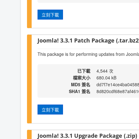
立刻下載
Joomla! 3.3.1 Patch Package (.tar.bz2
This package is for performing updates from Joomla!
已下載
4,544 次
檔案大小
680.04 kB
MD5 簽名
dd7f7e14ce4ba0458
SHA1 簽名
8d820cdf68e87af46
立刻下載
Joomla! 3.3.1 Upgrade Package (.zip)