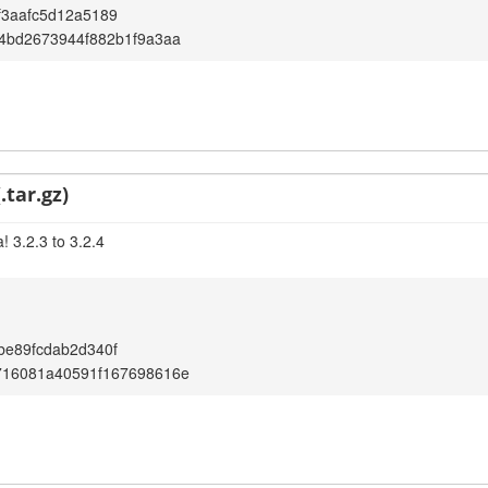
f3aafc5d12a5189
4bd2673944f882b1f9a3aa
.tar.gz)
 3.2.3 to 3.2.4
be89fcdab2d340f
716081a40591f167698616e