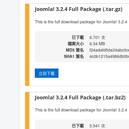
Joomla! 3.2.4 Full Package (.tar.gz)
This is the full download package for Joomla! 3.2.4
已下載
6,701 次
檔案大小
6.34 MB
MD5 簽名
f24adafd5da34abc0c
SHA1 簽名
4c0b1215a4986db0b
立刻下載
Joomla! 3.2.4 Full Package (.tar.bz2)
This is the full download package for Joomla! 3.2.4
已下載
5,541 次