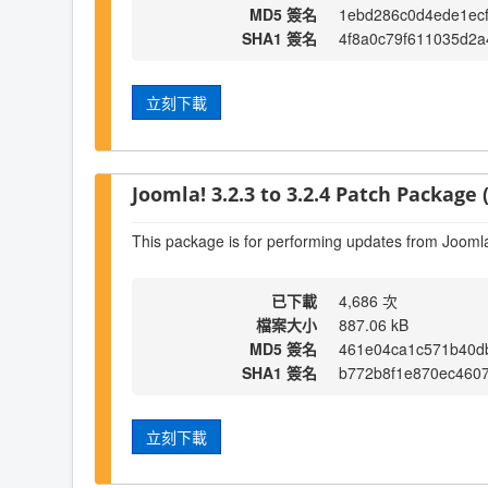
MD5 簽名
1ebd286c0d4ede1ec
SHA1 簽名
4f8a0c79f611035d2a
立刻下載
Joomla! 3.2.3 to 3.2.4 Patch Package (
This package is for performing updates from Joomla!
已下載
4,686 次
檔案大小
887.06 kB
MD5 簽名
461e04ca1c571b40d
SHA1 簽名
b772b8f1e870ec460
立刻下載