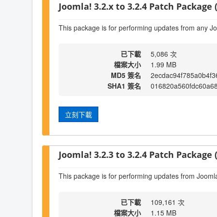
Joomla! 3.2.x to 3.2.4 Patch Package (
This package is for performing updates from any Jo
已下載
5,086 次
檔案大小
1.99 MB
MD5 簽名
2ecdac94f785a0b4f3
SHA1 簽名
016820a560fdc60a6
立刻下載
Joomla! 3.2.3 to 3.2.4 Patch Package (
This package is for performing updates from Joomla!
已下載
109,161 次
檔案大小
1.15 MB