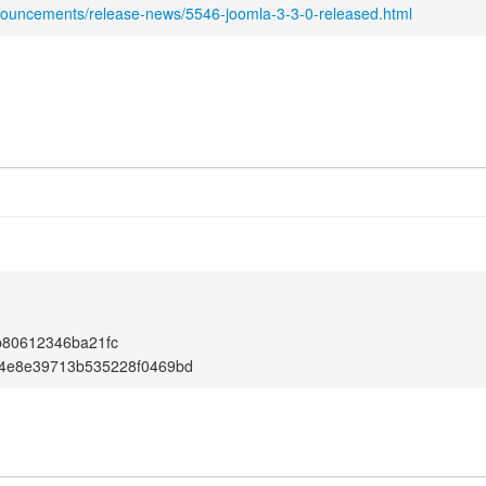
nouncements/release-news/5546-joomla-3-3-0-released.html
b80612346ba21fc
4e8e39713b535228f0469bd