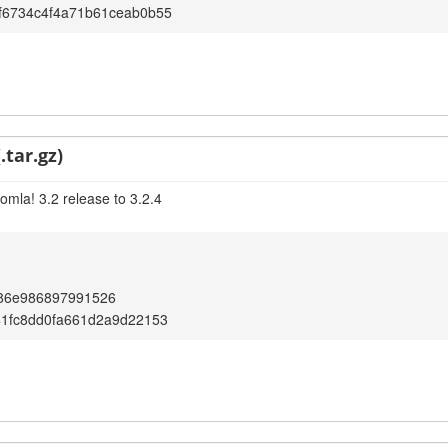
f6734c4f4a71b61ceab0b55
.tar.gz)
omla! 3.2 release to 3.2.4
86e986897991526
41fc8dd0fa661d2a9d22153