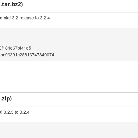
.tar.bz2)
omla! 3.2 release to 3.2.4
6f184e67bf41d5
8bc96391c28816747849074
.zip)
 3.2.3 to 3.2.4