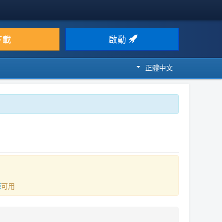
下載
啟動
正體中文
源
可用