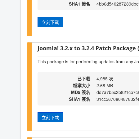
SHA1 簽名
4bb6d540287289dbc
立刻下載
Joomla! 3.2.x to 3.2.4 Patch Package (
This package is for performing updates from any Jo
已下載
4,985 次
檔案大小
2.68 MB
MD5 簽名
dd7a7b5c2b821cb7c
SHA1 簽名
31cc5670e0487832f
立刻下載