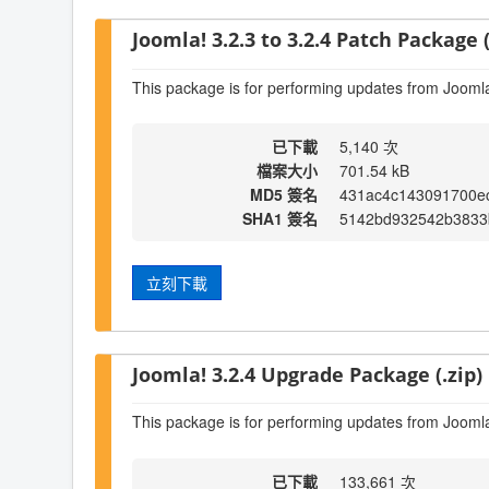
Joomla! 3.2.3 to 3.2.4 Patch Package (
This package is for performing updates from Joomla!
已下載
5,140 次
檔案大小
701.54 kB
MD5 簽名
431ac4c143091700e
SHA1 簽名
5142bd932542b3833
立刻下載
Joomla! 3.2.4 Upgrade Package (.zip)
This package is for performing updates from Joomla
已下載
133,661 次