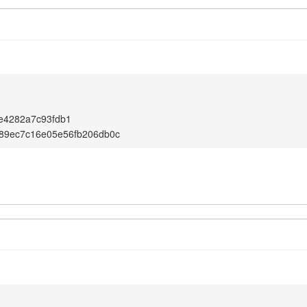
e4282a7c93fdb1
89ec7c16e05e56fb206db0c