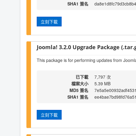
SHA1 簽名
da8e1d8fc79d3cb8b
立刻下載
Joomla! 3.2.0 Upgrade Package (.tar.
This package is for performing updates from Joomla
已下載
7,797 次
檔案大小
5.39 MB
MD5 簽名
7e5a5e00932adf453
SHA1 簽名
ee4bae7bd98fd76a51
立刻下載