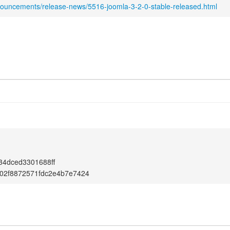
nouncements/release-news/5516-joomla-3-2-0-stable-released.html
34dced3301688ff
02f8872571fdc2e4b7e7424