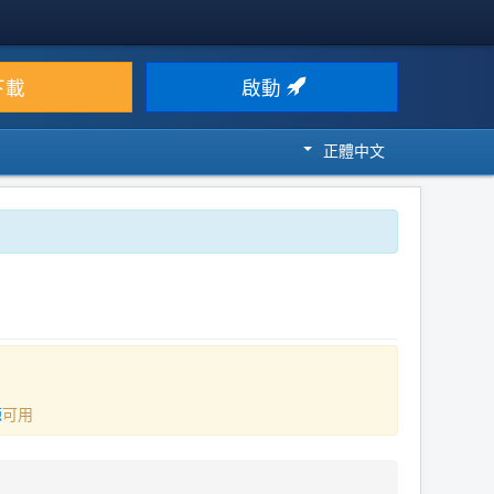
下載
啟動
正體中文
源
可用