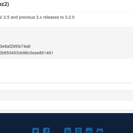
bz2)
! 2.5 and previous 3.x releases to 3.2.0
3e8af295fe74a6
2b850453cb98c3eae801461
Twitter
Facebook
YouTube
Linkedln
Pinterest
Instagram
GitHub