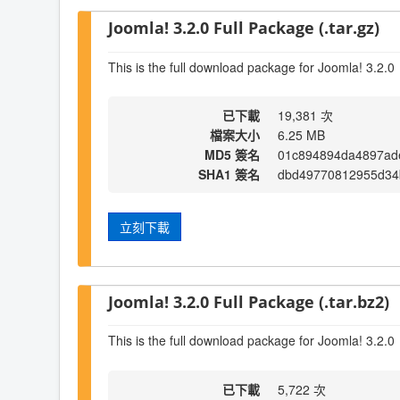
Joomla! 3.2.0 Full Package (.tar.gz)
This is the full download package for Joomla! 3.2.0
已下載
19,381 次
檔案大小
6.25 MB
MD5 簽名
01c894894da4897ad
SHA1 簽名
dbd49770812955d34
立刻下載
Joomla! 3.2.0 Full Package (.tar.bz2)
This is the full download package for Joomla! 3.2.0
已下載
5,722 次