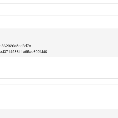
e862926a5ed3d7c
bd371458611e65ae602fdd0