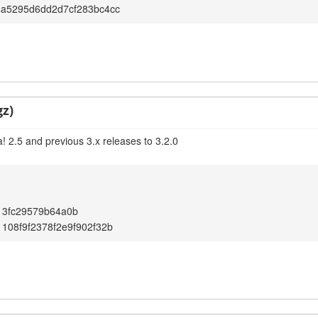
4a5295d6dd2d7cf283bc4cc
gz)
! 2.5 and previous 3.x releases to 3.2.0
13fc29579b64a0b
108f9f2378f2e9f902f32b