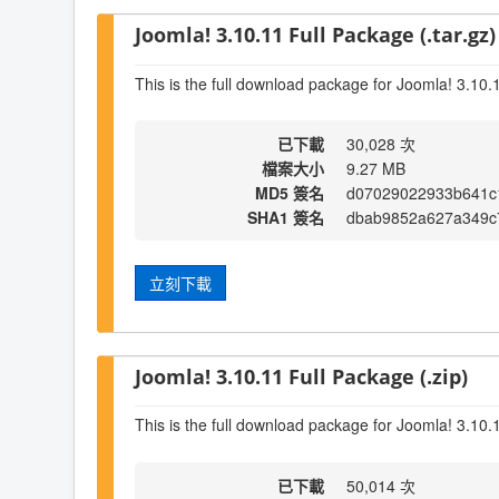
Joomla! 3.10.11 Full Package (.tar.gz)
This is the full download package for Joomla! 3.10.
已下載
30,028 次
檔案大小
9.27 MB
MD5 簽名
d07029022933b641c
SHA1 簽名
dbab9852a627a349c
立刻下載
Joomla! 3.10.11 Full Package (.zip)
This is the full download package for Joomla! 3.10.
已下載
50,014 次