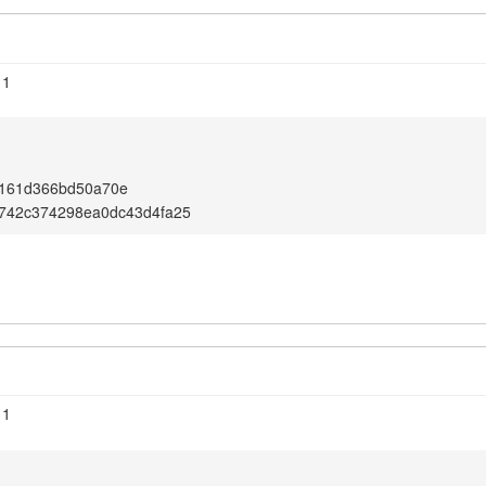
11
161d366bd50a70e
742c374298ea0dc43d4fa25
11