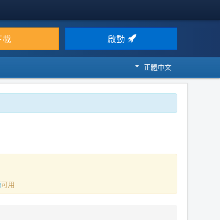
下載
啟動
正體中文
源
可用