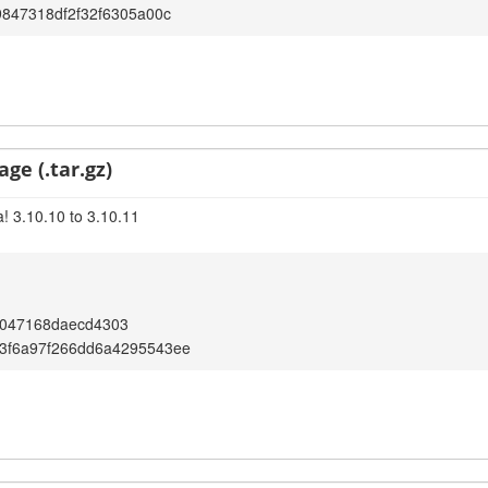
9847318df2f32f6305a00c
ge (.tar.gz)
! 3.10.10 to 3.10.11
047168daecd4303
3f6a97f266dd6a4295543ee