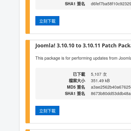
SHA1 簽名
d6fef7ba58f10c9232
立刻下載
Joomla! 3.10.10 to 3.10.11 Patch Packa
This package is for performing updates from Joomla
已下載
5,107 次
檔案大小
351.49 kB
MD5 簽名
a3ae2562b40a67625
SHA1 簽名
8673b80dd53ddb48a
立刻下載