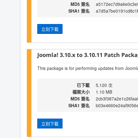
MD5 簽名
a5172ec7d9a6e0c3e
SHA1 簽名
a7d5a7be0191cd8c1
立刻下載
Joomla! 3.10.x to 3.10.11 Patch Packag
This package is for performing updates from Joomla
已下載
5,120 次
檔案大小
1.10 MB
MD5 簽名
2cb3f387a2e1c26fa
SHA1 簽名
b03e4660e24af9056
立刻下載