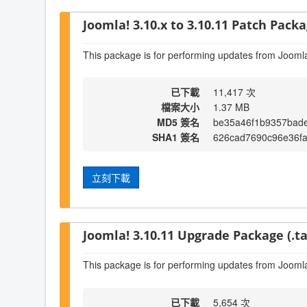
Joomla! 3.10.x to 3.10.11 Patch Packag
This package is for performing updates from Joomla
已下載
11,417 次
檔案大小
1.37 MB
MD5 簽名
be35a46f1b9357bad
SHA1 簽名
626cad7690c96e36f
立刻下載
Joomla! 3.10.11 Upgrade Package (.ta
This package is for performing updates from Joomla
已下載
5,654 次