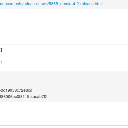
nouncements/release-news/5865-joomla-4-2-release.html
)
11
e0d19938c72e8cd
86006ac0f811fb4acab70f