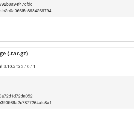
992b8a94f47dfdd
bfe2e0a066f5c8984269794
e (.tar.gz)
! 3.10.x to 3.10.11
a0a72d1d72da052
e390569a2c7877264afc8a1