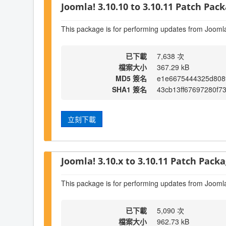
Joomla! 3.10.10 to 3.10.11 Patch Pack
This package is for performing updates from Joomla
已下載
7,638 次
檔案大小
367.29 kB
MD5 簽名
e1e6675444325d808
SHA1 簽名
43cb13ff67697280f7
立刻下載
Joomla! 3.10.x to 3.10.11 Patch Packa
This package is for performing updates from Joomla
已下載
5,090 次
檔案大小
962.73 kB