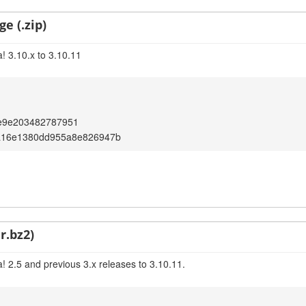
e (.zip)
! 3.10.x to 3.10.11
e9e203482787951
a16e1380dd955a8e826947b
r.bz2)
! 2.5 and previous 3.x releases to 3.10.11.