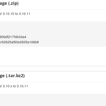
age (.zip)
! 3.10.10 to 3.10.11
906df217f4b34a4
3c52625af60e2835a166b8
ge (.tar.bz2)
! 3.10.x to 3.10.11