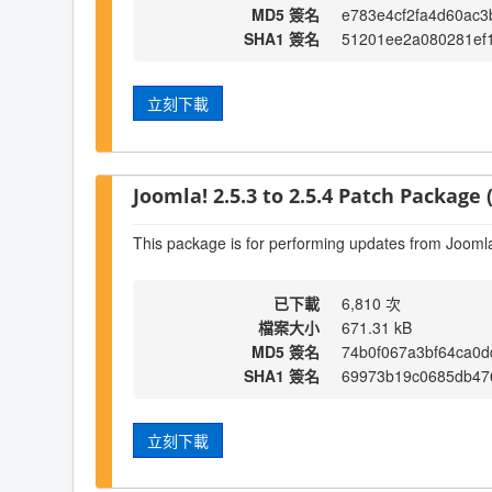
MD5 簽名
e783e4cf2fa4d60ac
SHA1 簽名
51201ee2a080281ef1
立刻下載
Joomla! 2.5.3 to 2.5.4 Patch Package (
This package is for performing updates from Joomla!
已下載
6,810 次
檔案大小
671.31 kB
MD5 簽名
74b0f067a3bf64ca0d
SHA1 簽名
69973b19c0685db476
立刻下載