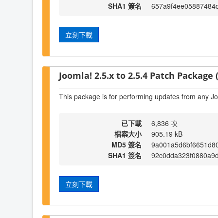
SHA1 簽名
657a9f4ee05887484
立刻下載
Joomla! 2.5.x to 2.5.4 Patch Package (
This package is for performing updates from any Jo
已下載
6,836 次
檔案大小
905.19 kB
MD5 簽名
9a001a5d6bf6651d8
SHA1 簽名
92c0dda323f0880a9
立刻下載