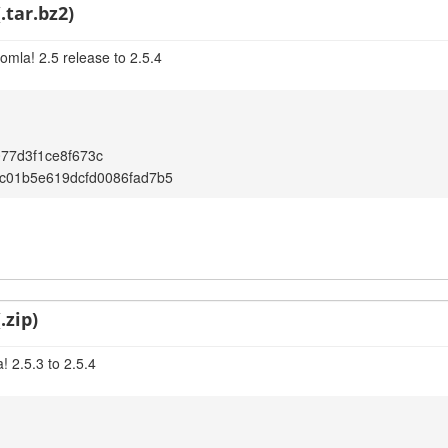
.tar.bz2)
omla! 2.5 release to 2.5.4
77d3f1ce8f673c
c01b5e619dcfd0086fad7b5
.zip)
 2.5.3 to 2.5.4