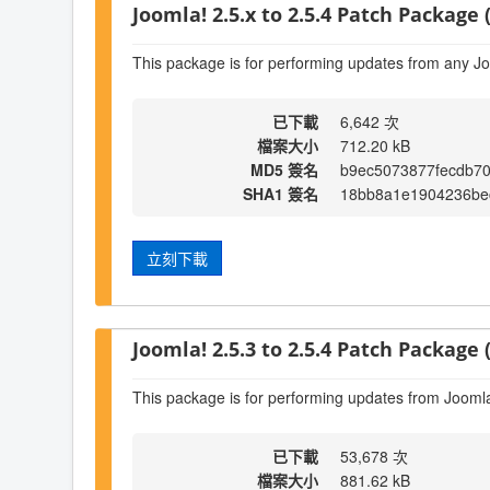
Joomla! 2.5.x to 2.5.4 Patch Package (
This package is for performing updates from any Jo
已下載
6,642 次
檔案大小
712.20 kB
MD5 簽名
b9ec5073877fecdb70
SHA1 簽名
18bb8a1e1904236be
立刻下載
Joomla! 2.5.3 to 2.5.4 Patch Package (
This package is for performing updates from Joomla!
已下載
53,678 次
檔案大小
881.62 kB