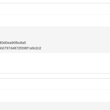
83d0ea90fbc8a5
6b0797d4872f098f1a9c2c2