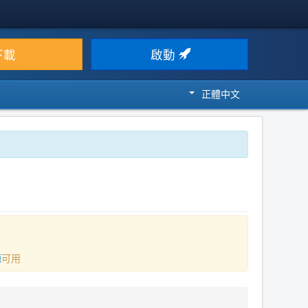
下載
啟動
正體中文
源
可用