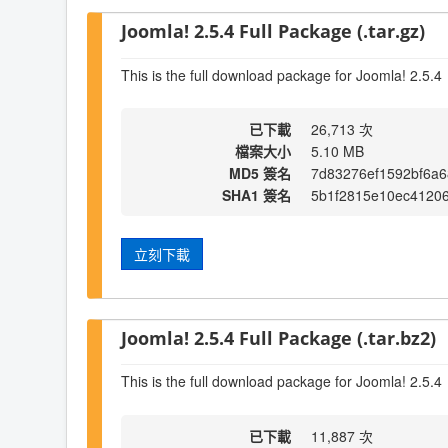
Joomla! 2.5.4 Full Package (.tar.gz)
This is the full download package for Joomla! 2.5.4
已下載
26,713 次
檔案大小
5.10 MB
MD5 簽名
7d83276ef1592bf6a6
SHA1 簽名
5b1f2815e10ec4120
立刻下載
Joomla! 2.5.4 Full Package (.tar.bz2)
This is the full download package for Joomla! 2.5.4
已下載
11,887 次