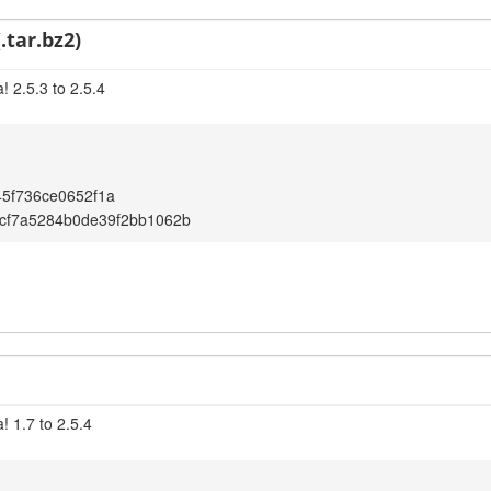
.tar.bz2)
 2.5.3 to 2.5.4
5f736ce0652f1a
cf7a5284b0de39f2bb1062b
! 1.7 to 2.5.4