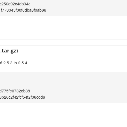
3b256e92c4db94c
f773045f00f0dba8f0ab66
.tar.gz)
 2.5.3 to 2.5.4
d775fe0732eb38
b26c2f42fcf54f2f06cdd6