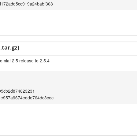
d172add5cc919a24babf308
.tar.gz)
omla! 2.5 release to 2.5.4
05cb2d874823231
de957a9674edde764dc3cec