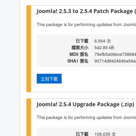
Joomla! 2.5.3 to 2.5.4 Patch Package (
This package is for performing updates from Joomla!
已下載
6,564 次
檔案大小
542.85 kB
MD5 簽名
75efb5a09ece738684
SHA1 簽名
90714d942464ba54a
立刻下載
Joomla! 2.5.4 Upgrade Package (.zip)
This package is for performing updates from Joomla
已下載
108,039 次