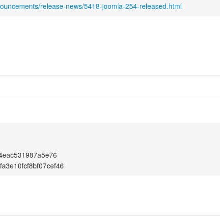
nnouncements/release-news/5418-joomla-254-released.html
4eac531987a5e76
bfa3e10fcf8bf07cef46