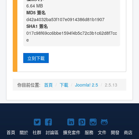
6.64 MB
MD5 簽名
d42a4032ba53f107e0914386d81b1907
SHA1 簽名
017c98f69cc6bbe1594f4b5c72c3b1c62d8f7cc
e
立刻下載
你目前位置:
首頁
/
下載
/
Joomla! 2.5
/
2.5.13
Twitter
Facebook
YouTube
Linkedln
Pinterest
Instagram
GitHub
上
上
上
上
上
上
上
首頁
關於
社群
討論區
擴充套件
服務
文件
開發
商店