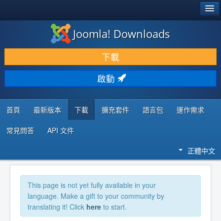
®
JOOMLA!
Joomla! Downloads
下載 & 擴充
下載
發現 & 學習
啟動
社群 & 支援
程式者資源
首頁
最新版本
下載
擴充套件
語言包
運作需求
常見問答
API 文件
正體中文
This page is not yet fully available in your
language. Make a gift to your community by
translating it! Click
here
to start.