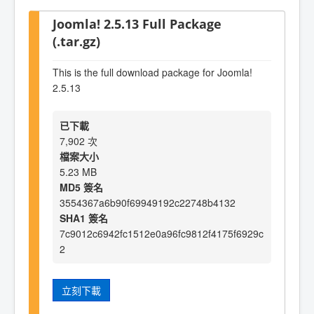
Joomla! 2.5.13 Full Package
(.tar.gz)
This is the full download package for Joomla!
2.5.13
已下載
7,902 次
檔案大小
5.23 MB
MD5 簽名
3554367a6b90f69949192c22748b4132
SHA1 簽名
7c9012c6942fc1512e0a96fc9812f4175f6929c
2
立刻下載