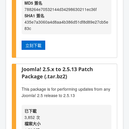
MD5 簽名
788264e70532144d34298630211ec36f
SHA1 簽名
435e7a3060a4d8aa4b386d51df8d89e27cb5e
83c
立刻下載
Joomla! 2.5.x to 2.5.13 Patch
Package (.tar.bz2)
This package is for performing updates from any
Joomla! 2.5 release to 2.5.13
已下載
3,852 次
檔案大小