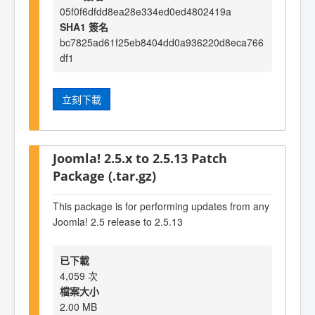
05f0f6dfdd8ea28e334ed0ed4802419a
SHA1 簽名
bc7825ad61f25eb8404dd0a936220d8eca766
df1
立刻下載
Joomla! 2.5.x to 2.5.13 Patch
Package (.tar.gz)
This package is for performing updates from any
Joomla! 2.5 release to 2.5.13
已下載
4,059 次
檔案大小
2.00 MB