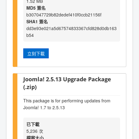
1.52 MB
MD5 簽名
b307047729b82dedef410f0ccb21156f
SHA1 簽名
dd3e93e021a5d67574833367cfd828d0db163
b54
立刻下載
Joomla! 2.5.13 Upgrade Package
(.zip)
This package is for performing updates from
Joomla! 1.7 to 2.5.13
已下載
5,236 次
檔案大小