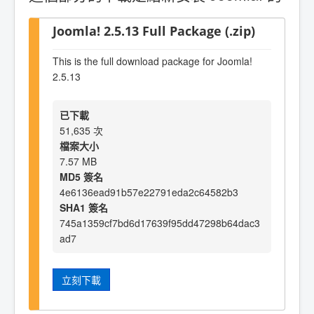
Joomla! 2.5.13 Full Package (.zip)
This is the full download package for Joomla!
2.5.13
已下載
51,635 次
檔案大小
7.57 MB
MD5 簽名
4e6136ead91b57e22791eda2c64582b3
SHA1 簽名
745a1359cf7bd6d17639f95dd47298b64dac3
ad7
立刻下載