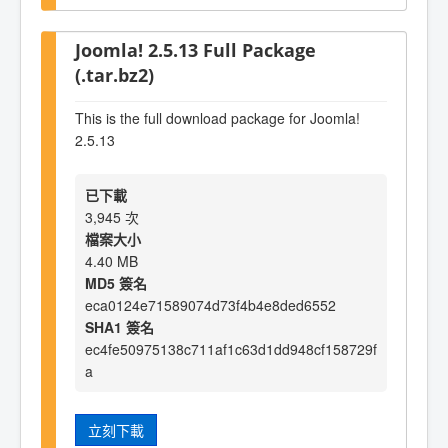
Joomla! 2.5.13 Full Package
(.tar.bz2)
This is the full download package for Joomla!
2.5.13
已下載
3,945 次
檔案大小
4.40 MB
MD5 簽名
eca0124e71589074d73f4b4e8ded6552
SHA1 簽名
ec4fe50975138c711af1c63d1dd948cf158729f
a
立刻下載