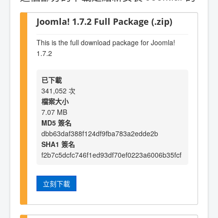
Joomla! 1.7.2 Full Package (.zip)
This is the full download package for Joomla!
1.7.2
已下載
341,052 次
檔案大小
7.07 MB
MD5 簽名
dbb63daf388f124df9fba783a2edde2b
SHA1 簽名
f2b7c5dcfc746f1ed93df70ef0223a6006b35fcf
立刻下載