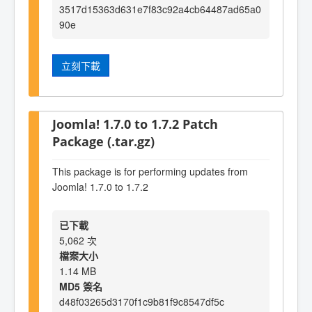
3517d15363d631e7f83c92a4cb64487ad65a0
90e
立刻下載
Joomla! 1.7.0 to 1.7.2 Patch
Package (.tar.gz)
This package is for performing updates from
Joomla! 1.7.0 to 1.7.2
已下載
5,062 次
檔案大小
1.14 MB
MD5 簽名
d48f03265d3170f1c9b81f9c8547df5c