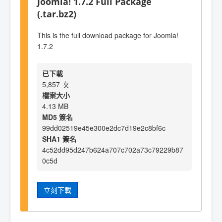
Joomla! 1.7.2 Full Package
(.tar.bz2)
This is the full download package for Joomla!
1.7.2
已下載
5,857 次
檔案大小
4.13 MB
MD5 簽名
99dd02519e45e300e2dc7d19e2c8bf6c
SHA1 簽名
4c52dd95d247b624a707c702a73c79229b87
0c5d
立刻下載