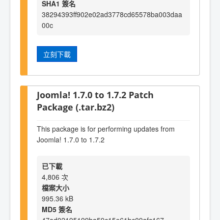
SHA1 簽名
38294393ff902e02ad3778cd65578ba003daa
00c
立刻下載
Joomla! 1.7.0 to 1.7.2 Patch
Package (.tar.bz2)
This package is for performing updates from
Joomla! 1.7.0 to 1.7.2
已下載
4,806 次
檔案大小
995.36 kB
MD5 簽名