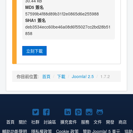
30.44 kB
MD5 簽名
57599b4f88d89b31f2e0865d6e255988
SHA1 簽名
deb3534ecc60be46a08d6f55027cc2bd28b51
858
立刻下載
你目前位置:
首頁
/
下載
/
Joomla! 2.5
/
1.7.2
Twitter
Facebook
YouTube
Linkedln
Pinterest
Instagram
GitHub
上
上
上
上
上
上
上
首頁
關於
社群
討論區
擴充套件
服務
文件
開發
商店
的
的
的
的
的
的
的
輔助功能聲明
隱私權政策
Cookie 政策
贊助 Joomla! 5 美元
協助