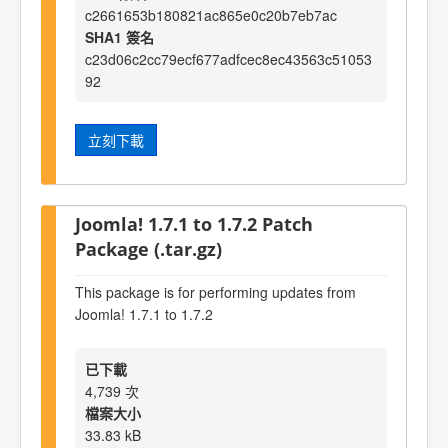
c2661653b180821ac865e0c20b7eb7ac
SHA1 簽名
c23d06c2cc79ecf677adfcec8ec43563c51053
92
立刻下載
Joomla! 1.7.1 to 1.7.2 Patch
Package (.tar.gz)
This package is for performing updates from
Joomla! 1.7.1 to 1.7.2
已下載
4,739 次
檔案大小
33.83 kB