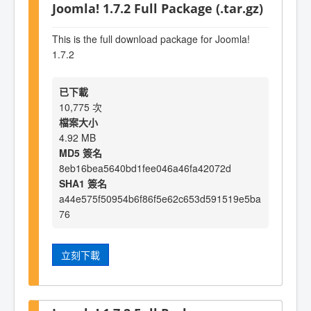
Joomla! 1.7.2 Full Package (.tar.gz)
This is the full download package for Joomla!
1.7.2
已下載
10,775 次
檔案大小
4.92 MB
MD5 簽名
8eb16bea5640bd1fee046a46fa42072d
SHA1 簽名
a44e575f50954b6f86f5e62c653d591519e5ba
76
立刻下載