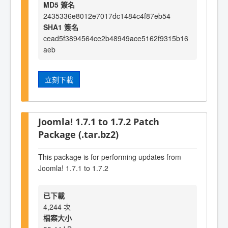
MD5 簽名
2435336e8012e7017dc1484c4f87eb54
SHA1 簽名
cead5f3894564ce2b48949ace5162f9315b16
aeb
立刻下載
Joomla! 1.7.1 to 1.7.2 Patch
Package (.tar.bz2)
This package is for performing updates from
Joomla! 1.7.1 to 1.7.2
已下載
4,244 次
檔案大小