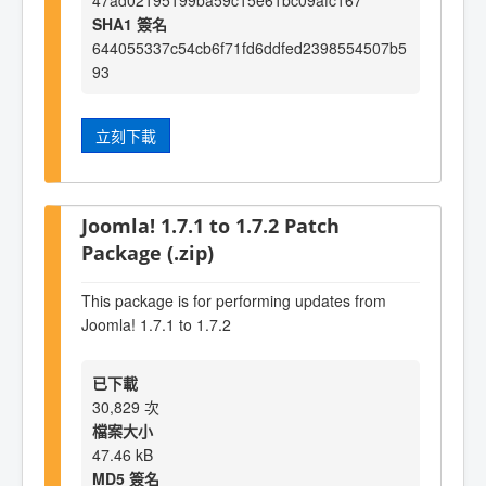
47ad02195199ba59c15e61bc09afc167
SHA1 簽名
644055337c54cb6f71fd6ddfed2398554507b5
93
立刻下載
Joomla! 1.7.1 to 1.7.2 Patch
Package (.zip)
This package is for performing updates from
Joomla! 1.7.1 to 1.7.2
已下載
30,829 次
檔案大小
47.46 kB
MD5 簽名