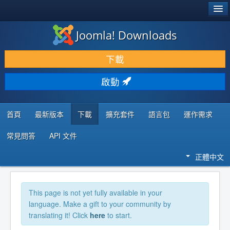
®
JOOMLA!
Joomla! Downloads
下載 & 擴充
下載
發現 & 學習
啟動
社群 & 支援
程式者資源
首頁
最新版本
下載
擴充套件
語言包
運作需求
常見問答
API 文件
正體中文
This page is not yet fully available in your
language. Make a gift to your community by
translating it! Click
here
to start.